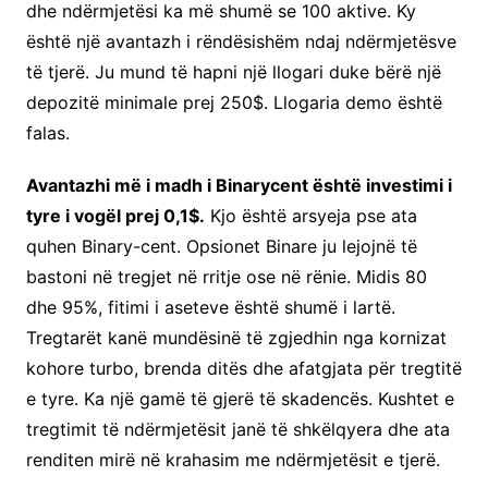
dhe ndërmjetësi ka më shumë se 100 aktive. Ky
është një avantazh i rëndësishëm ndaj ndërmjetësve
të tjerë. Ju mund të hapni një llogari duke bërë një
depozitë minimale prej 250$. Llogaria demo është
falas.
Avantazhi më i madh i Binarycent është investimi i
tyre i vogël prej 0,1$.
Kjo është arsyeja pse ata
quhen Binary-cent. Opsionet Binare ju lejojnë të
bastoni në tregjet në rritje ose në rënie. Midis 80
dhe 95%, fitimi i aseteve është shumë i lartë.
Tregtarët kanë mundësinë të zgjedhin nga kornizat
kohore turbo, brenda ditës dhe afatgjata për tregtitë
e tyre. Ka një gamë të gjerë të skadencës. Kushtet e
tregtimit të ndërmjetësit janë të shkëlqyera dhe ata
renditen mirë në krahasim me ndërmjetësit e tjerë.