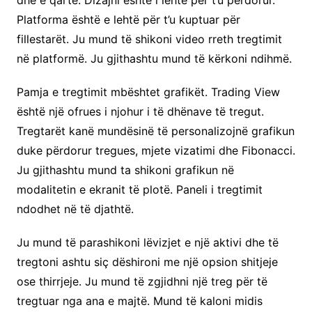
dhe e qartë. Dizajni është i lehtë për t’u përdorur.
Platforma është e lehtë për t’u kuptuar për
fillestarët. Ju mund të shikoni video rreth tregtimit
në platformë. Ju gjithashtu mund të kërkoni ndihmë.
Pamja e tregtimit mbështet grafikët. Trading View
është një ofrues i njohur i të dhënave të tregut.
Tregtarët kanë mundësinë të personalizojnë grafikun
duke përdorur tregues, mjete vizatimi dhe Fibonacci.
Ju gjithashtu mund ta shikoni grafikun në
modalitetin e ekranit të plotë. Paneli i tregtimit
ndodhet në të djathtë.
Ju mund të parashikoni lëvizjet e një aktivi dhe të
tregtoni ashtu siç dëshironi me një opsion shitjeje
ose thirrjeje. Ju mund të zgjidhni një treg për të
tregtuar nga ana e majtë. Mund të kaloni midis