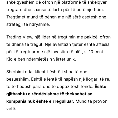
shkëlqyeshëm që ofron një platformë të shkëlqyer
tregtare dhe shanse të larta për të bërë një fitim.
Tregtimet mund të bëhen me një sërë asetesh dhe
strategji të ndryshme.
Trading View, një lider në tregtimin me pakicë, ofron
të dhëna të tregut. Një avantazh tjetër është aftësia
për të tregtuar me një investim të ulët, si 10 cent.
Kjo e bën ndërmjetësin vërtet unik.
Shërbimi ndaj klientit është i shpejtë dhe i
besueshëm. Është e lehtë të hapësh një llogari të re,
të tërheqësh para dhe të depozitosh fonde.
Është
gjithashtu e rëndësishme të theksohet se
kompania nuk është e rregulluar.
Mund ta provoni
vetë.