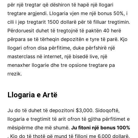
për një tregtar që dëshiron të hapë një llogari
tregtare argjendi. Llogaria vjen me një bonus 50%, i
cili i jep tregtarit 1500 dollarë për të filluar tregtimin.
Përdoruesit duhet të tregtojnë të paktën 40 herë
përpara se të tërheqin depozitën e tyre të parë. Kjo
llogari ofron disa përfitime, duke përfshirë një
masterclass në internet, një bisedë live, një
menaxher llogarie dhe tre opsione tregtare pa
rrezik.
Llogaria e Artë
Ju do të duhet të depozitoni $3,000. Sidoqoftë,
llogaria e tregtimit të arit ofron të gjitha përfitimet e
mësipërme dhe më shumë.
Ju fitoni një bonus 100%
. Kjo do të thotë që mund të filloni me 6,000 dollarë.