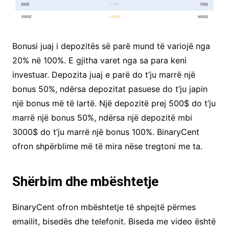
Bonusi juaj i depozitës së parë mund të variojë nga
20% në 100%. E gjitha varet nga sa para keni
investuar. Depozita juaj e parë do t’ju marrë një
bonus 50%, ndërsa depozitat pasuese do t’ju japin
një bonus më të lartë. Një depozitë prej 500$ do t’ju
marrë një bonus 50%, ndërsa një depozitë mbi
3000$ do t’ju marrë një bonus 100%. BinaryCent
ofron shpërblime më të mira nëse tregtoni me ta.
Shërbim dhe mbështetje
BinaryCent ofron mbështetje të shpejtë përmes
emailit, bisedës dhe telefonit. Biseda me video është