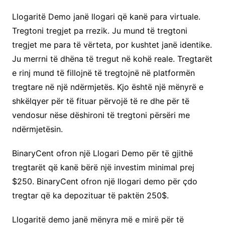
Llogaritë Demo janë llogari që kanë para virtuale.
Tregtoni tregjet pa rrezik. Ju mund të tregtoni
tregjet me para të vërteta, por kushtet janë identike.
Ju merrni të dhëna të tregut në kohë reale. Tregtarët
e rinj mund të fillojnë të tregtojnë në platformën
tregtare në një ndërmjetës. Kjo është një mënyrë e
shkëlqyer për të fituar përvojë të re dhe për të
vendosur nëse dëshironi të tregtoni përsëri me
ndërmjetësin.
BinaryCent ofron një Llogari Demo për të gjithë
tregtarët që kanë bërë një investim minimal prej
$250. BinaryCent ofron një llogari demo për çdo
tregtar që ka depozituar të paktën 250$.
Llogaritë demo janë mënyra më e mirë për të