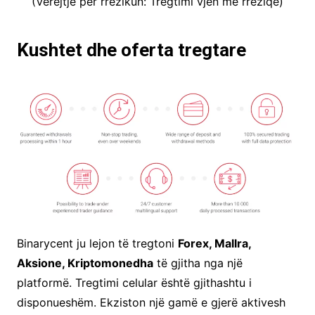
(Vërejtje për rrezikun: Tregtimi vjen me rreziqe)
Kushtet dhe oferta tregtare
Binarycent ju lejon të tregtoni
Forex, Mallra,
Aksione, Kriptomonedha
të gjitha nga një
platformë. Tregtimi celular është gjithashtu i
disponueshëm. Ekziston një gamë e gjerë aktivesh