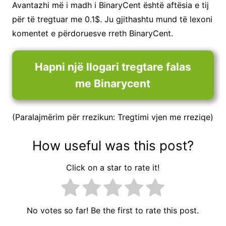
Avantazhi më i madh i BinaryCent është aftësia e tij
për të tregtuar me 0.1$. Ju gjithashtu mund të lexoni
komentet e përdoruesve rreth BinaryCent.
Hapni një llogari tregtare falas
me Binarycent
(Paralajmërim për rrezikun: Tregtimi vjen me rreziqe)
How useful was this post?
Click on a star to rate it!
No votes so far! Be the first to rate this post.