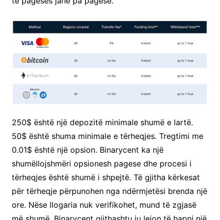
të pagesës janë pa pagesë.
250$ është një depozitë minimale shumë e lartë.
50$ është shuma minimale e tërheqjes. Tregtimi me
0.01$ është një opsion. Binarycent ka një
shumëllojshmëri opsionesh pagese dhe procesi i
tërheqjes është shumë i shpejtë. Të gjitha kërkesat
për tërheqje përpunohen nga ndërmjetësi brenda një
ore. Nëse llogaria nuk verifikohet, mund të zgjasë
më shumë. Binarycent gjithashtu ju lejon të hapni një