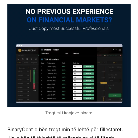
Tregtimi i kopjeve binare
BinaryCent e bën tregtimin të lehtë për fillestarët.