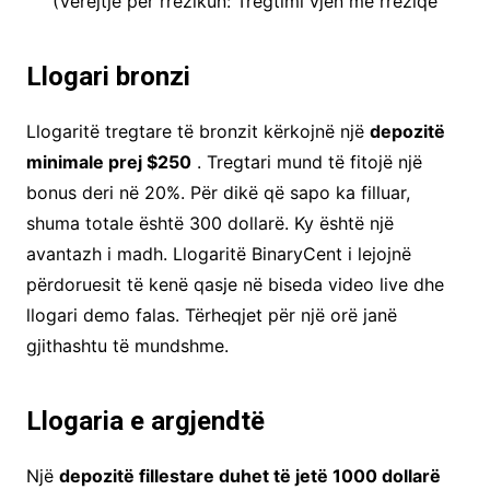
(Vërejtje për rrezikun: Tregtimi vjen me rreziqe
Llogari bronzi
Llogaritë tregtare të bronzit kërkojnë një
depozitë
minimale prej $250
. Tregtari mund të fitojë një
bonus deri në 20%. Për dikë që sapo ka filluar,
shuma totale është 300 dollarë. Ky është një
avantazh i madh. Llogaritë BinaryCent i lejojnë
përdoruesit të kenë qasje në biseda video live dhe
llogari demo falas. Tërheqjet për një orë janë
gjithashtu të mundshme.
Llogaria e argjendtë
Një
depozitë fillestare duhet të jetë 1000 dollarë