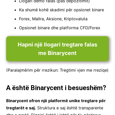
Llogari demo falas (pas depozitimit)
Ka shumë kohë skadimi për opsionet binare
Forex, Mallra, Aksione, Kriptovaluta
Opsionet binare dhe platforma CFD/Forex
Hapni një llogari tregtare falas
me Binarycent
(Paralajmërim për rrezikun: Tregtimi vjen me rreziqe)
A është Binarycent i besueshëm?
Binarycent ofron një platformë unike tregtare për
tregtarët e saj.
Struktura e saj është transparente