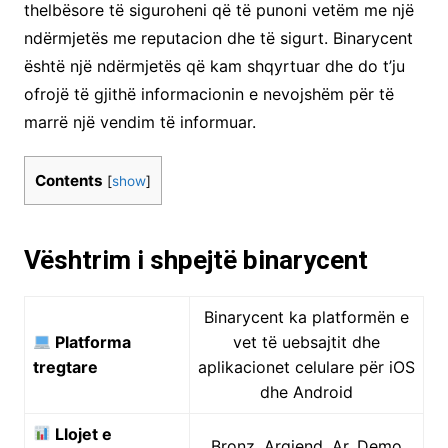
thelbësore të siguroheni që të punoni vetëm me një
ndërmjetës me reputacion dhe të sigurt. Binarycent
është një ndërmjetës që kam shqyrtuar dhe do t’ju
ofrojë të gjithë informacionin e nevojshëm për të
marrë një vendim të informuar.
Contents
[
show
]
Vështrim i shpejtë binarycent
Binarycent ka platformën e
Platforma
vet të uebsajtit dhe
tregtare
aplikacionet celulare për iOS
dhe Android
Llojet e
Bronz, Argjend, Ar, Demo