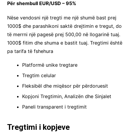
Për shembull EUR/USD – 95%
Nëse vendosni një tregti me një shumë bast prej
1000$ dhe parashikoni saktë drejtimin e tregut, do
të merrni një pagesë prej 500,00 në llogarinë tuaj.
1000$ fitim dhe shuma e bastit tuaj. Tregtimi është
pa tarifa të fshehura
Platformë unike tregtare
Tregtim celular
Fleksibël dhe miqësor për përdoruesit
Kopjoni Tregtimin, Analizën dhe Sinjalet
Paneli transparent i tregtimit
Tregtimi i kopjeve