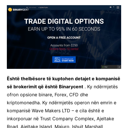
Është thelbësore të kuptohen detajet e kompanisë
së brokerimit që është Binarycent
. Ky ndërmjetës
ofron opsione binare, Forex, CFD dhe
kriptomonedha. Ky ndërmjetës operon nën emrin e
kompanisë Wave Makers LTD – e cila është e
inkorporuar në Trust Company Complex, Ajeltake
Road, Ajeltake Island, Majuro, Ishujt Marshall