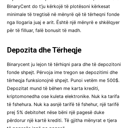
BinaryCent do t’ju kërkojë të plotësoni kërkesat
minimale të tregtisë në mënyrë që të tërheqni fonde
nga llogaria juaj e arit. Është një mënyrë e shkëlqyer
për të filluar, falë bonusit të madh.
Depozita dhe Tërheqje
Binarycent ju lejon të tërhiqni para dhe të depozitoni
fonde shpejt. Përvoja ime tregon se depozitimi dhe
tërheqja funksionojnë shpejt. Punoi vetëm me 500$.
Depozitat mund të bëhen me karta krediti,
kriptomonedha ose kuleta elektronike. Nuk ka tarifa
të fshehura. Nuk ka asnjë tarifë të fshehur, një tarifë
prej 5% debitohet nëse bëni një pagesë duke
përdorur një kartë krediti. Të gjitha mënyrat e tjera