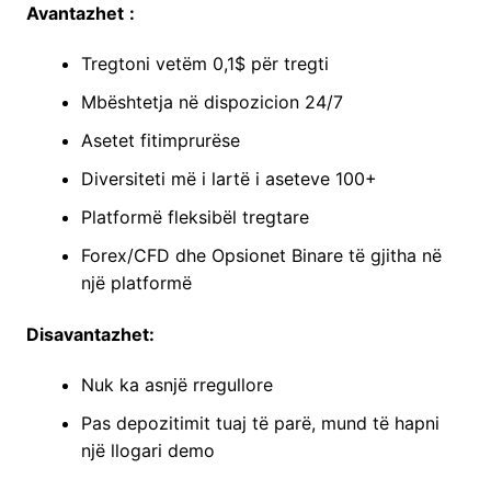
Avantazhet
:
Tregtoni vetëm 0,1$ për tregti
Mbështetja në dispozicion 24/7
Asetet fitimprurëse
Diversiteti më i lartë i aseteve 100+
Platformë fleksibël tregtare
Forex/CFD dhe Opsionet Binare të gjitha në
një platformë
Disavantazhet:
Nuk ka asnjë rregullore
Pas depozitimit tuaj të parë, mund të hapni
një llogari demo