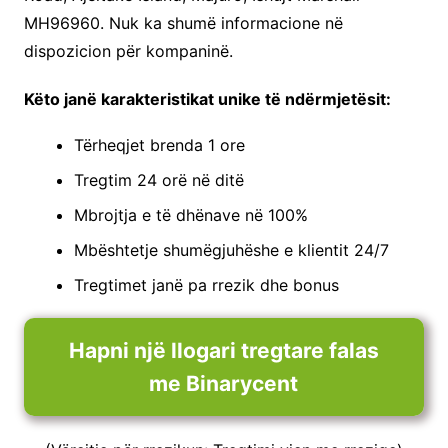
MH96960. Nuk ka shumë informacione në
dispozicion për kompaninë.
Këto janë karakteristikat unike të ndërmjetësit:
Tërheqjet brenda 1 ore
Tregtim 24 orë në ditë
Mbrojtja e të dhënave në 100%
Mbështetje shumëgjuhëshe e klientit 24/7
Tregtimet janë pa rrezik dhe bonus
Hapni një llogari tregtare falas
me Binarycent