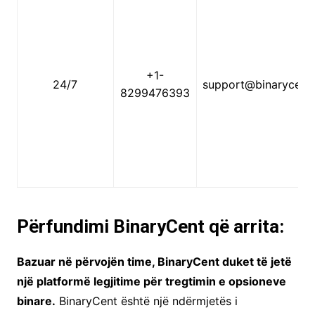
+1-
24/7
support@binarycent
8299476393
Përfundimi BinaryCent që arrita:
Bazuar në përvojën time, BinaryCent duket të jetë
një platformë legjitime për tregtimin e opsioneve
binare.
BinaryCent është një ndërmjetës i