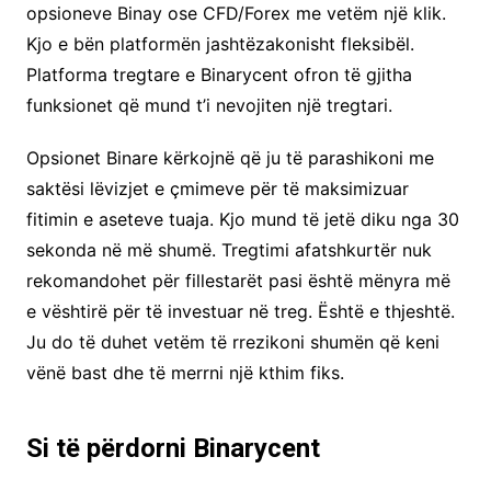
opsioneve Binay ose CFD/Forex me vetëm një klik.
Kjo e bën platformën jashtëzakonisht fleksibël.
Platforma tregtare e Binarycent ofron të gjitha
funksionet që mund t’i nevojiten një tregtari.
Opsionet Binare kërkojnë që ju të parashikoni me
saktësi lëvizjet e çmimeve për të maksimizuar
fitimin e aseteve tuaja. Kjo mund të jetë diku nga 30
sekonda në më shumë. Tregtimi afatshkurtër nuk
rekomandohet për fillestarët pasi është mënyra më
e vështirë për të investuar në treg. Është e thjeshtë.
Ju do të duhet vetëm të rrezikoni shumën që keni
vënë bast dhe të merrni një kthim fiks.
Si të përdorni Binarycent