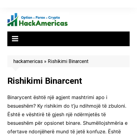
Skip
to
content
hackamericas
»
Rishikimi Binarcent
Rishikimi Binarcent
Binarycent është një agjent mashtrimi apo i
besueshëm? Ky rishikim do t’ju ndihmojë të zbuloni.
Është e vështirë të gjesh një ndërmjetës të
besueshëm për opsionet binare. Shumëllojshmëria e
ofertave ndonjëherë mund të jetë konfuze. Është