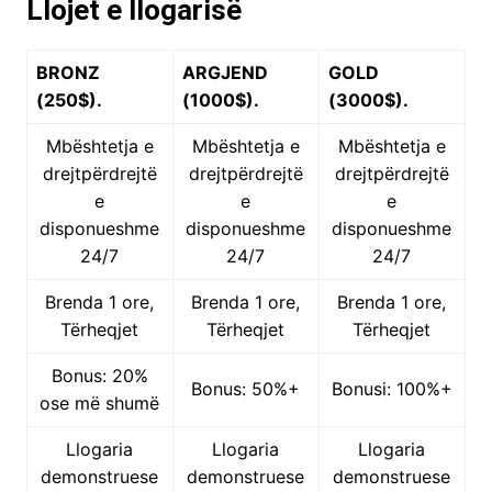
Llojet e llogarisë
BRONZ
ARGJEND
GOLD
(250$).
(1000$).
(3000$).
Mbështetja e
Mbështetja e
Mbështetja e
drejtpërdrejtë
drejtpërdrejtë
drejtpërdrejtë
e
e
e
disponueshme
disponueshme
disponueshme
24/7
24/7
24/7
Brenda 1 ore,
Brenda 1 ore,
Brenda 1 ore,
Tërheqjet
Tërheqjet
Tërheqjet
Bonus: 20%
Bonus: 50%+
Bonusi: 100%+
ose më shumë
Llogaria
Llogaria
Llogaria
demonstruese
demonstruese
demonstruese