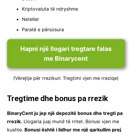
Kriptovaluta të ndryshme
Neteller
Paratë e përsosura
Hapni një llogari tregtare falas
me Binarycent
(Vërejtje për rrezikun: Tregtimi vjen me rreziqe)
Tregtime dhe bonus pa rrezik
BinaryCent ju jep një depozitë bonus dhe tregti pa
rrezik.
Llogaria juaj mund të rritet. Bonusi vjen me
kushte.
Bonusi është i lidhur me një qarkullim prej