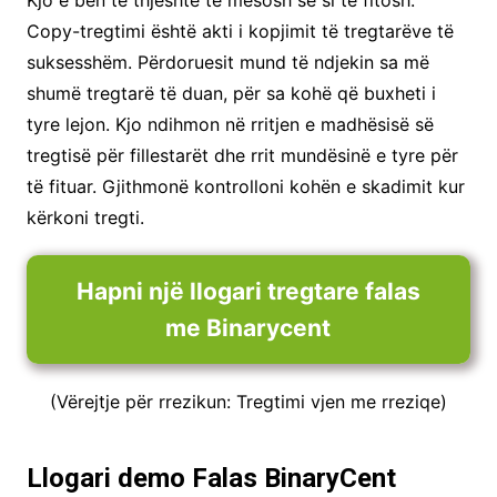
Kjo e bën të thjeshtë të mësosh se si të fitosh.
Copy-tregtimi është akti i kopjimit të tregtarëve të
suksesshëm. Përdoruesit mund të ndjekin sa më
shumë tregtarë të duan, për sa kohë që buxheti i
tyre lejon. Kjo ndihmon në rritjen e madhësisë së
tregtisë për fillestarët dhe rrit mundësinë e tyre për
të fituar. Gjithmonë kontrolloni kohën e skadimit kur
kërkoni tregti.
Hapni një llogari tregtare falas
me Binarycent
(Vërejtje për rrezikun: Tregtimi vjen me rreziqe)
Llogari demo Falas BinaryCent