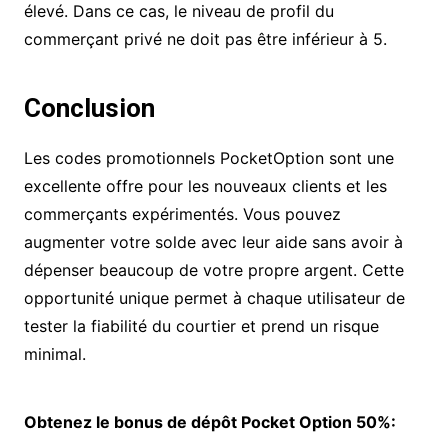
élevé. Dans ce cas, le niveau de profil du
commerçant privé ne doit pas être inférieur à 5.
Conclusion
Les codes promotionnels PocketOption sont une
excellente offre pour les nouveaux clients et les
commerçants expérimentés. Vous pouvez
augmenter votre solde avec leur aide sans avoir à
dépenser beaucoup de votre propre argent. Cette
opportunité unique permet à chaque utilisateur de
tester la fiabilité du courtier et prend un risque
minimal.
Obtenez le bonus de dépôt Pocket Option 50%: