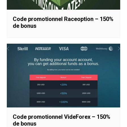
Code promotionnel Raceoption – 150%
de bonus
Code promotionnel VideForex – 150%
de bonus