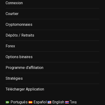
Connexion
Courtier
Cryptomonnaies
Dépôts / Retraits
Forex
Options binaires
Programme d'affiliation
Stratégies
Télécharger Application
Português
Español
English
ไทย