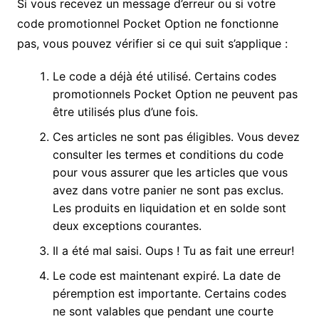
Si vous recevez un message d’erreur ou si votre
code promotionnel Pocket Option ne fonctionne
pas, vous pouvez vérifier si ce qui suit s’applique :
Le code a déjà été utilisé. Certains codes
promotionnels Pocket Option ne peuvent pas
être utilisés plus d’une fois.
Ces articles ne sont pas éligibles. Vous devez
consulter les termes et conditions du code
pour vous assurer que les articles que vous
avez dans votre panier ne sont pas exclus.
Les produits en liquidation et en solde sont
deux exceptions courantes.
Il a été mal saisi. Oups ! Tu as fait une erreur!
Le code est maintenant expiré. La date de
péremption est importante. Certains codes
ne sont valables que pendant une courte