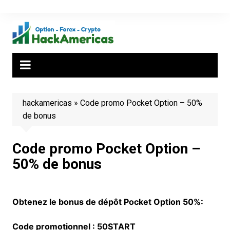
Aller
au
contenu
hackamericas
»
Code promo Pocket Option – 50%
de bonus
Code promo Pocket Option –
50% de bonus
Obtenez le bonus de dépôt Pocket Option 50%:
Code promotionnel : 50START