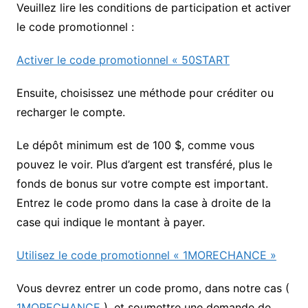
Veuillez lire les conditions de participation et activer
le code promotionnel :
Activer le code promotionnel « 50START
Ensuite, choisissez une méthode pour créditer ou
recharger le compte.
Le dépôt minimum est de 100 $, comme vous
pouvez le voir. Plus d’argent est transféré, plus le
fonds de bonus sur votre compte est important.
Entrez le code promo dans la case à droite de la
case qui indique le montant à payer.
Utilisez le code promotionnel « 1MORECHANCE »
Vous devrez entrer un code promo, dans notre cas (
1MORECHANCE
), et soumettre une demande de