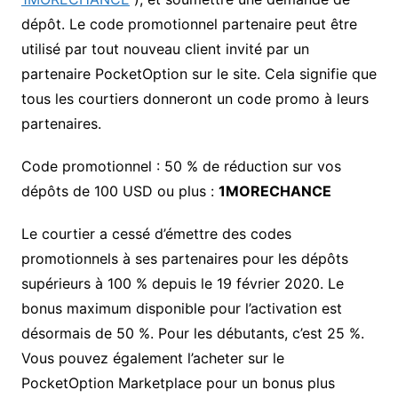
dépôt. Le code promotionnel partenaire peut être
utilisé par tout nouveau client invité par un
partenaire PocketOption sur le site. Cela signifie que
tous les courtiers donneront un code promo à leurs
partenaires.
Code promotionnel : 50 % de réduction sur vos
dépôts de 100 USD ou plus :
1MORECHANCE
Le courtier a cessé d’émettre des codes
promotionnels à ses partenaires pour les dépôts
supérieurs à 100 % depuis le 19 février 2020. Le
bonus maximum disponible pour l’activation est
désormais de 50 %. Pour les débutants, c’est 25 %.
Vous pouvez également l’acheter sur le
PocketOption Marketplace pour un bonus plus