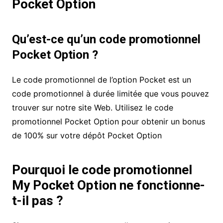
Pocket Option
Qu’est-ce qu’un code promotionnel
Pocket Option ?
Le code promotionnel de l’option Pocket est un
code promotionnel à durée limitée que vous pouvez
trouver sur notre site Web. Utilisez le code
promotionnel Pocket Option pour obtenir un bonus
de 100% sur votre dépôt Pocket Option
Pourquoi le code promotionnel
My Pocket Option ne fonctionne-
t-il pas ?