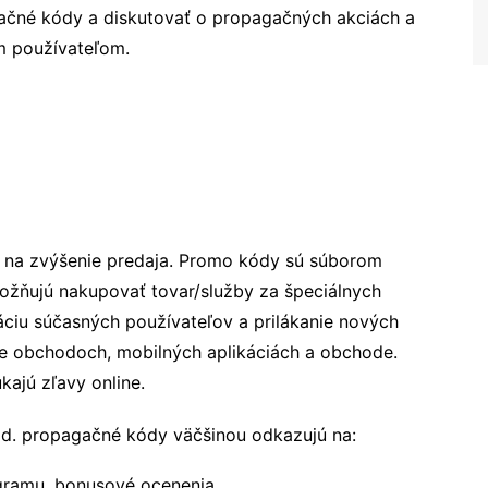
gačné kódy a diskutovať o propagačných akciách a
m používateľom.
 na zvýšenie predaja. Promo kódy sú súborom
ožňujú nakupovať tovar/služby za špeciálnych
áciu súčasných používateľov a prilákanie nových
ne obchodoch, mobilných aplikáciách a obchode.
ajú zľavy online.
hod. propagačné kódy väčšinou odkazujú na:
gramu, bonusové ocenenia