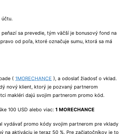
 účtu.
c peňazí sa prevedie, tým väčší je bonusový fond na
pravo od poľa, ktoré označuje sumu, ktorá sa má
ípade (
1MORECHANCE
), a odoslať žiadosť o vklad.
ý nový klient, ktorý je pozvaný partnerom
tci makléri dajú svojim partnerom promo kód.
ške 100 USD alebo viac:
1 MORECHANCE
tal vydávať promo kódy svojim partnerom pre vklady
na aktiváciu je teraz 50 %. Pre začiatočníkov je to