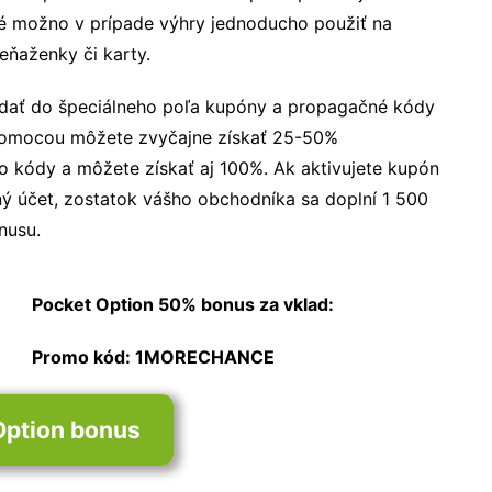
ré možno v prípade výhry jednoducho použiť na
eňaženky či karty.
zadať do špeciálneho poľa kupóny a propagačné kódy
 pomocou môžete zvyčajne získať 25-50%
mo kódy a môžete získať aj 100%. Ak aktivujete kupón
ý účet, zostatok vášho obchodníka sa doplní 1 500
nusu.
Pocket Option 50% bonus za vklad:
Promo kód: 1MORECHANCE
 Option bonus