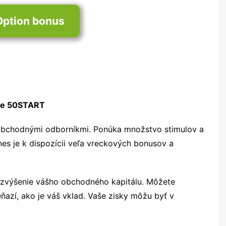
 Option bonus
 je 50START
 obchodnými odborníkmi. Ponúka množstvo stimulov a
s je k dispozícii veľa vreckových bonusov a
 zvýšenie vášho obchodného kapitálu. Môžete
azí, ako je váš vklad. Vaše zisky môžu byť v