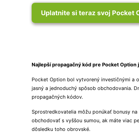
Uplatnite si teraz svoj Pocket
Najlepší propagačný kód pre Pocket Option
Pocket Option bol vytvorený investičnými a
jasný a jednoduchý spôsob obchodovania. Dne
propagačných kódov.
Sprostredkovatelia môžu ponúkať bonusy na
obchodovať s vyššou sumou, ak máte viac peň
dôsledku toho obrovské.