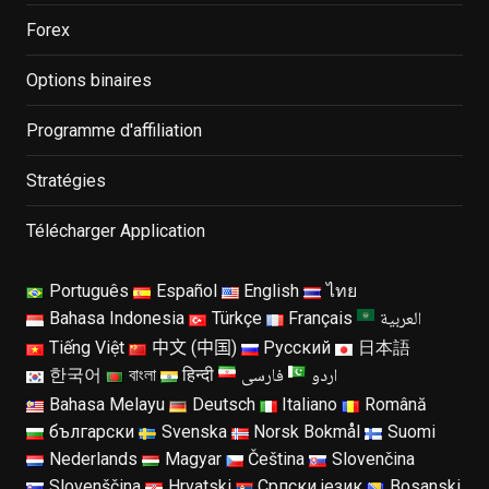
Forex
Options binaires
Programme d'affiliation
Stratégies
Télécharger Application
Português
Español
English
ไทย
العربية
Bahasa Indonesia
Türkçe
Français
Tiếng Việt
中文 (中国)
Русский
日本語
اردو
فارسی
한국어
বাংলা
हिन्दी
Bahasa Melayu
Deutsch
Italiano
Română
български
Svenska
Norsk Bokmål
Suomi
Nederlands
Magyar
Čeština
Slovenčina
Slovenščina
Hrvatski
Српски језик
Bosanski