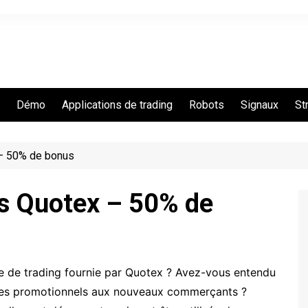
Démo
Applications de trading
Robots
Signaux
St
eurs sites d’options
Quotex
– 50% de bonus
Binarycent
Binomo
s Quotex – 50% de
IQ Option
Pocket Option
RaceOption
 de trading fournie par Quotex ? Avez-vous entendu
Videforex
des promotionnels aux nouveaux commerçants ?
IQCent