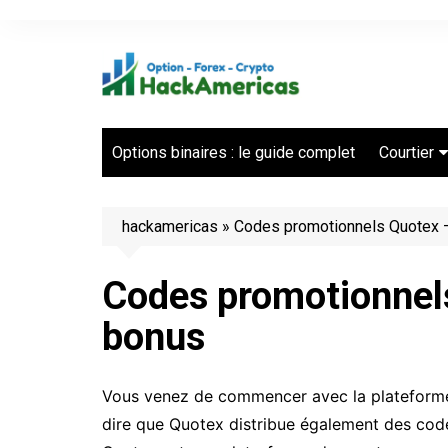
Aller
au
contenu
Options binaires : le guide complet
Courtier
Les meill
binaires
hackamericas
»
Codes promotionnels Quotex 
Codes promotionnel
bonus
Vous venez de commencer avec la plateforme
dire que Quotex distribue également des co