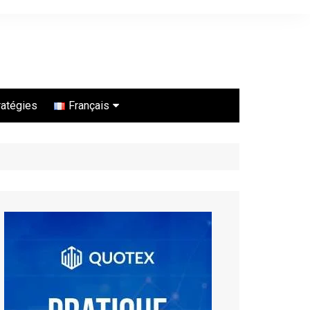
ratégies
Français
Português
Español
English
ไทย
Bahasa Indonesia
Türkçe
Français
العربية