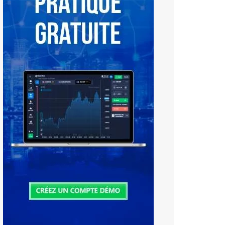
Tiếng Việt
中文 (中国)
Русский
日本語
한국어
বাংলা
हिन्दी
فارسی
اردو
Bahasa Melayu
Deutsch
Italiano