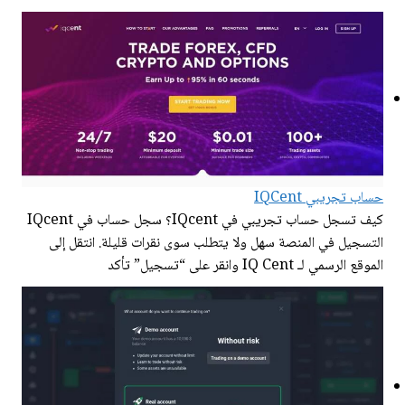
حساب تجريبي IQCent
كيف تسجل حساب تجريبي في IQcent؟ سجل حساب في IQcent
التسجيل في المنصة سهل ولا يتطلب سوى نقرات قليلة. انتقل إلى
الموقع الرسمي لـ IQ Cent وانقر على “تسجيل” تأكد