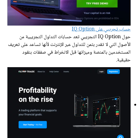
حساب تجريبي على IQ Option
حول IQ Option التجريبي تعد حسابات التداول التجريبية من
الأصول التي لا تقدر بثمن للتداول عبر الإنترنت لأنها تساعد على تعريف
المستخدمين بالمنصة وميزاتها قبل الانخراط في صفقات بنقود
حقيقية.