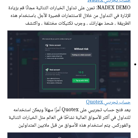
حساب تجريبي Nadex
NADEX DEMO: تمرن على تداول الخيارات الثنائية مجانًا قم بزيادة
الإثارة في التداول من خلال الاستثمارات قصيرة الأجل. باستخدام هذه
الطريقة ، شحذ مهاراتك ، وجرب تكتيكات مختلفة ، واكتشف
حساب تجريبي Quotex
يعد فتح حساب تجريبي على Quotex أمرًا سهلاً ويمكن استخدامه
للتداول في أكثر الأسواق المالية نشاطًا في العالم مثل الخيارات الثنائية
والفوركس. يتم استخدام هذه الأسواق من قبل ملايين المتداولين