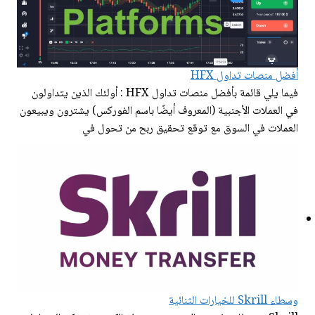
أفضل منصات تداول HFX
فيما يلي قائمة بأفضل منصات تداول HFX : أولئك الذين يتداولون
في العملات الأجنبية (المعروف أيضًا باسم الفوركس) يشترون ويبيعون
العملات في السوق مع توقع تحقيق ربح من تحول في
وسطاء Skrill للخيارات الثنائية