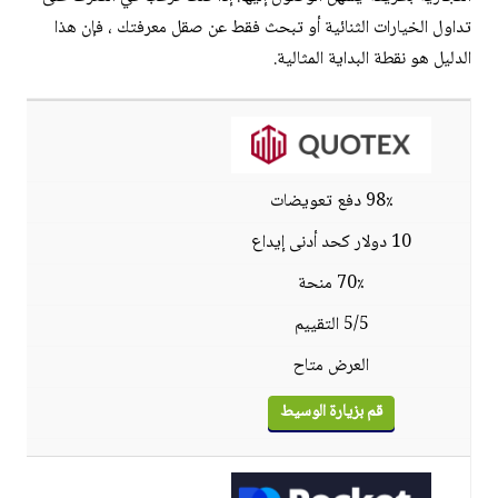
تداول الخيارات الثنائية أو تبحث فقط عن صقل معرفتك ، فإن هذا
الدليل هو نقطة البداية المثالية.
98٪ دفع تعويضات
10 دولار كحد أدنى إيداع
70٪ منحة
5/5 التقييم
العرض متاح
قم بزيارة الوسيط