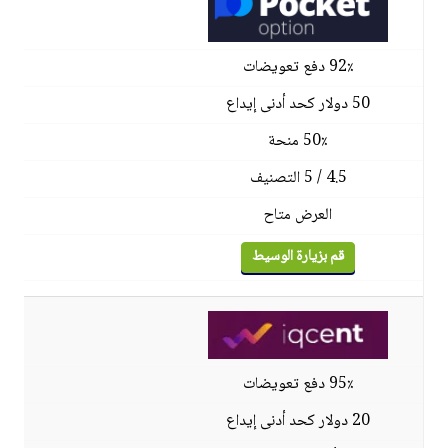
92٪ دفع تعويضات
50 دولار كحد أدنى إيداع
50٪ منحة
4.5 / 5 التصنيف
العرض متاح
قم بزيارة الوسيط
95٪ دفع تعويضات
20 دولار كحد أدنى إيداع