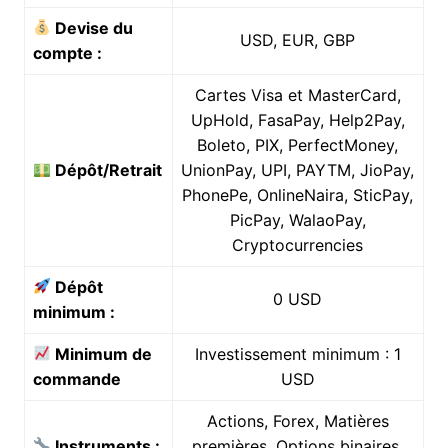
Devise du
USD, EUR, GBP
compte :
Cartes Visa et MasterCard,
UpHold, FasaPay, Help2Pay,
Boleto, PIX, PerfectMoney,
Dépôt/Retrait
UnionPay, UPI, PAYTM, JioPay,
PhonePe, OnlineNaira, SticPay,
PicPay, WalaoPay,
Cryptocurrencies
Dépôt
0 USD
minimum :
Minimum de
Investissement minimum : 1
commande
USD
Actions, Forex, Matières
Instruments :
premières, Options binaires,