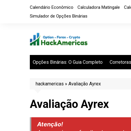
Ir
Calendário Econômico
Calculadora Matingale
Cal
para
Simulador de Opções Binárias
o
conteúdo
Opções Binárias: O Guia Completo
Corretora
Melhores 
opções bi
hackamericas
»
Avaliação Ayrex
Avaliação Ayrex
Atenção!