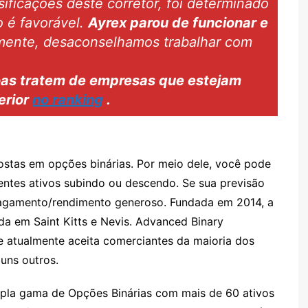
ificações deste corretor, foi determinado
Olymp Trade
o é favorável.
Ayrex parou de funcionar e
Binarium
nte, desaconselhamos trabalhar com
RaceOption
Videforex
as tratem de empresas que estejam
erior
no ranking
.
Binbot Pro
Binatex
ostas em opções binárias. Por meio dele, você pode
entes ativos subindo ou descendo. Se sua previsão
pagamento/rendimento generoso. Fundada em 2014, a
a em Saint Kitts e Nevis. Advanced Binary
ue atualmente aceita comerciantes da maioria dos
guns outros.
pla gama de Opções Binárias com mais de 60 ativos