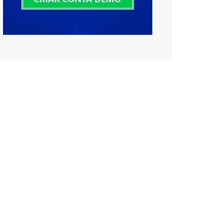
Deutsch
Italiano
Română
български
Svenska
Norsk Bokmål
Suomi
Nederlands
Magyar
Čeština
Slovenčina
Slovenščina
Hrvatski
Српски језик