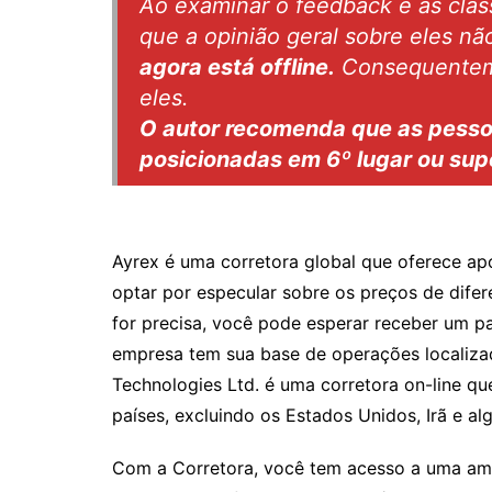
Ao examinar o feedback e as class
que a opinião geral sobre eles nã
agora está offline.
Consequenteme
eles.
O autor recomenda que as pesso
posicionadas em 6º lugar ou sup
Ayrex é uma corretora global que oferece ap
optar por especular sobre os preços de difer
for precisa, você pode esperar receber um 
empresa tem sua base de operações localizad
Technologies Ltd. é uma corretora on-line q
países, excluindo os Estados Unidos, Irã e al
Com a Corretora, você tem acesso a uma am