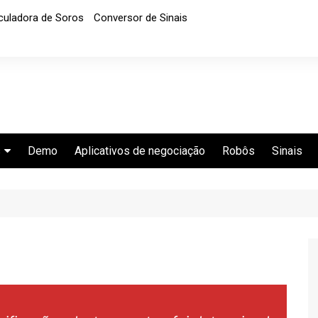
culadora de Soros
Conversor de Sinais
s
Demo
Aplicativos de negociação
Robôs
Sinais
corretoras de
Quotex
nárias
Binarycent
Pocket Option
Videforex
IQ Cent
Spectre AI