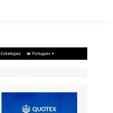
Estratégias
Português
Português
Español
English
ไทย
Bahasa Indonesia
Türkçe