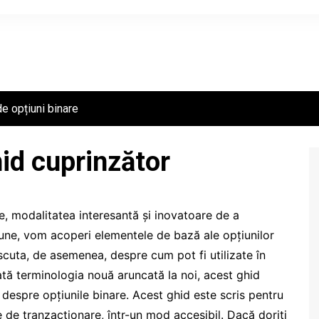
e opțiuni binare
hid cuprinzător
re, modalitatea interesantă și inovatoare de a
țiune, vom acoperi elementele de bază ale opțiunilor
cuta, de asemenea, despre cum pot fi utilizate în
oată terminologia nouă aruncată la noi, acest ghid
i despre opțiunile binare. Acest ghid este scris pentru
e de tranzacționare, într-un mod accesibil. Dacă doriți