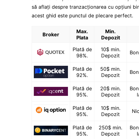
să aflați despre tranzacționarea cu opțiuni bi
acest ghid este punctul de plecare perfect.
Max.
Min.
Broker
Plata
Depozit
Plată de
10$ min.
Bon
98%.
Depozit
Plată de
50$ min.
Bon
92%.
Depozit
Plată de
20$ min.
Bon
95%.
Depozit
Plată de
10$ min.
Ni
95%.
Depozit
Plată de
250$ min.
Bon
95%.
Depozit