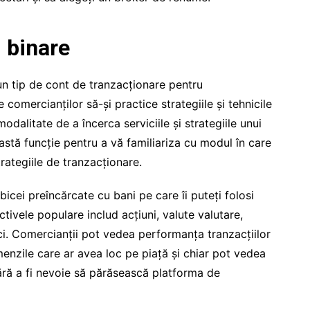
 binare
un tip de cont de tranzacționare pentru
comercianților să-și practice strategiile și tehnicile
odalitate de a încerca serviciile și strategiile unui
ceastă funcție pentru a vă familiariza cu modul în care
rategiile de tranzacționare.
icei preîncărcate cu bani pe care îi puteți folosi
tivele populare includ acțiuni, valute valutare,
dici. Comercianții pot vedea performanța tranzacțiilor
menzile care ar avea loc pe piață și chiar pot vedea
ără a fi nevoie să părăsească platforma de