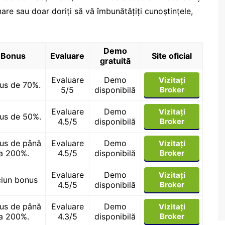
nare sau doar doriți să vă îmbunătățiți cunoștințele,
Demo
Bonus
Evaluare
Site oficial
gratuită
Evaluare
Demo
Vizitați
us de 70%.
5/5
disponibilă
Broker
Evaluare
Demo
Vizitați
us de 50%.
4.5/5
disponibilă
Broker
us de până
Evaluare
Demo
Vizitați
la 200%.
4.5/5
disponibilă
Broker
Evaluare
Demo
Vizitați
ciun bonus
4.5/5
disponibilă
Broker
us de până
Evaluare
Demo
Vizitați
la 200%.
4.3/5
disponibilă
Broker