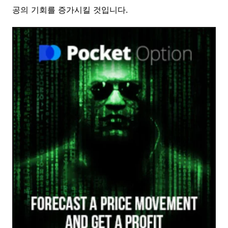
공의 기회를 증가시킬 것입니다.