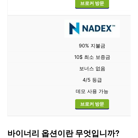
브로커 방문
90% 지불금
10$ 최소 보증금
보너스 없음
4/5 등급
데모 사용 가능
브로커 방문
바이너리 옵션이란 무엇입니까?