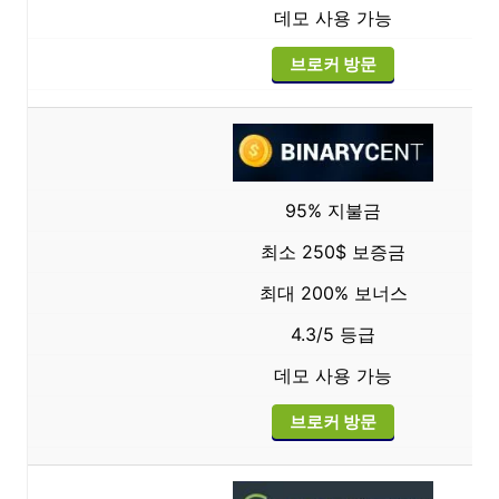
데모 사용 가능
브로커 방문
95% 지불금
최소 250$ 보증금
최대 200% 보너스
4.3/5 등급
데모 사용 가능
브로커 방문