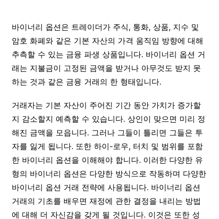
바이너리 옵션은 트레이더가 주식, 통화, 상품, 지수 및
암호 화폐와 같은 기본 자산의 가격 움직임 방향에 대해
추측할 수 있는 금융 파생 상품입니다. 바이너리 옵션 거
래는 지불금이 고정된 금액을 받거나 아무것도 받지 못
하는 것과 같은 금융 거래의 한 형태입니다.
거래자는 기본 자산이 주어진 기간 동안 가치가 증가할
지 감소할지 예측할 수 있습니다. 상인이 맞으면 미리 정
해진 금액을 모읍니다. 그러나 그들이 틀리면 그들은 투
자를 잃게 됩니다. 또한 하이-로우, 터치 및 범위를 포함
한 바이너리 옵션을 이해해야 합니다. 이러한 다양한 유
형의 바이너리 옵션은 다양한 방식으로 작동하며 다양한
바이너리 옵션 거래 전략에 사용됩니다. 바이너리 옵션
거래의 기초를 배우면 재정에 관한 결정을 내리는 방법
에 대해 더 자신감을 갖게 될 것입니다. 이것은 또한 성