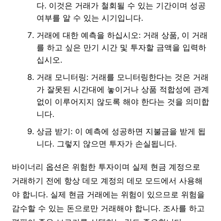
다. 이것은 거래가 철회될 수 있는 기간이며 성공
여부를 알 수 있는 시기입니다.
거래에 대한 예측을 하십시오: 거래 상품, 이 거래
를 하고 싶은 만기 시간 및 투자할 금액을 입력하
십시오.
거래 모니터링: 거래를 모니터링한다는 것은 거래
가 잘못된 시간대에 놓이거나 상품 적합성에 관계
없이 이루어지지 않도록 해야 한다는 것을 의미합
니다.
상금 받기: 이 예측에 성공하면 지불금을 받게 됩
니다. 그렇지 않으면 투자가 손실됩니다.
바이너리 옵션은 위험한 투자이며 실제 현금 계정으로
거래하기 전에 항상 데모 계정의 데모 모드에서 사용해
야 합니다. 실제 현금 거래에는 위험이 있으므로 위험을
감수할 수 있는 돈으로만 거래해야 합니다. 조사를 하고