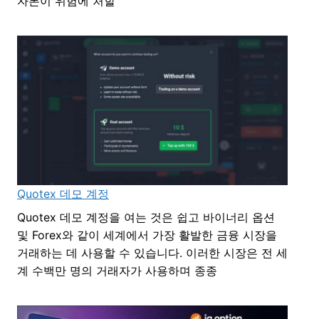
자본이 위험에 처할
Quotex 데모 계정
Quotex 데모 계정을 여는 것은 쉽고 바이너리 옵션
및 Forex와 같이 세계에서 가장 활발한 금융 시장을
거래하는 데 사용할 수 있습니다. 이러한 시장은 전 세
계 수백만 명의 거래자가 사용하며 종종