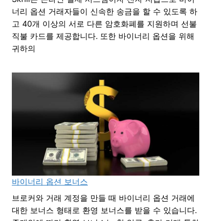
너리 옵션 거래자들이 신속한 송금을 할 수 있도록 하
고 40개 이상의 서로 다른 암호화폐를 지원하며 선불
직불 카드를 제공합니다. 또한 바이너리 옵션을 위해
귀하의
바이너리 옵션 보너스
브로커와 거래 계정을 만들 때 바이너리 옵션 거래에
대한 보너스 형태로 환영 보너스를 받을 수 있습니다.