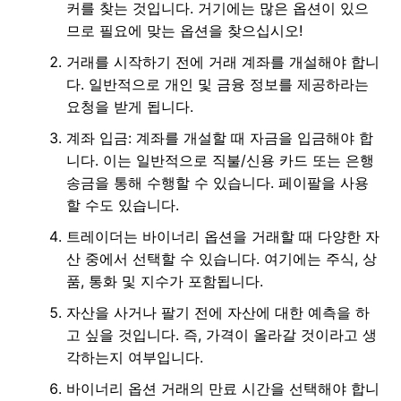
커를 찾는 것입니다. 거기에는 많은 옵션이 있으
므로 필요에 맞는 옵션을 찾으십시오!
거래를 시작하기 전에 거래 계좌를 개설해야 합니
다. 일반적으로 개인 및 금융 정보를 제공하라는
요청을 받게 됩니다.
계좌 입금: 계좌를 개설할 때 자금을 입금해야 합
니다. 이는 일반적으로 직불/신용 카드 또는 은행
송금을 통해 수행할 수 있습니다. 페이팔을 사용
할 수도 있습니다.
트레이더는 바이너리 옵션을 거래할 때 다양한 자
산 중에서 선택할 수 있습니다. 여기에는 주식, 상
품, 통화 및 지수가 포함됩니다.
자산을 사거나 팔기 전에 자산에 대한 예측을 하
고 싶을 것입니다. 즉, 가격이 올라갈 것이라고 생
각하는지 여부입니다.
바이너리 옵션 거래의 만료 시간을 선택해야 합니