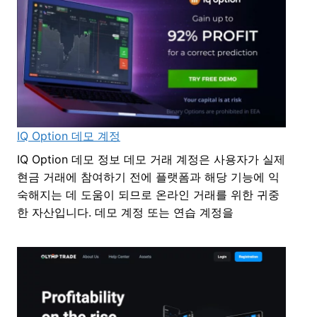
IQ Option 데모 계정
IQ Option 데모 정보 데모 거래 계정은 사용자가 실제
현금 거래에 참여하기 전에 플랫폼과 해당 기능에 익
숙해지는 데 도움이 되므로 온라인 거래를 위한 귀중
한 자산입니다. 데모 계정 또는 연습 계정을