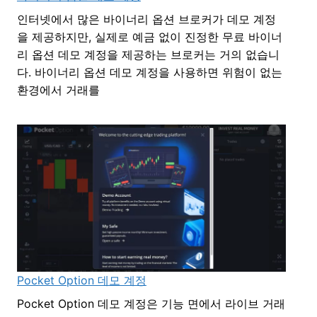
인터넷에서 많은 바이너리 옵션 브로커가 데모 계정
을 제공하지만, 실제로 예금 없이 진정한 무료 바이너
리 옵션 데모 계정을 제공하는 브로커는 거의 없습니
다. 바이너리 옵션 데모 계정을 사용하면 위험이 없는
환경에서 거래를
Pocket Option 데모 계정
Pocket Option 데모 계정은 기능 면에서 라이브 거래