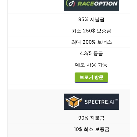
95% 지불금
최소 250$ 보증금
최대 200% 보너스
4.3/5 등급
데모 사용 가능
브로커 방문
90% 지불금
10$ 최소 보증금