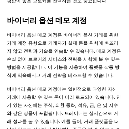
평판이 좋은 브로커를 선택하는 것도 중요합니다.
바이너리 옵션 데모 계정
바이너리 옵션 데모 계정은 바이너리 옵션 거래를 위한
거래 계정 유형으로 거래자가 실제 돈을 위험에 빠뜨리
지 않고 전략과 기술을 연습할 수 있습니다. 데모 계정은
손실 없이 브로커의 서비스와 전략을 시험해 볼 수 있는
방법을 제공합니다. 이 기능을 사용하여 플랫폼 작동 방
식에 익숙해지고 거래 전략을 테스트할 수 있습니다.
바이너리 옵션 데모 계정에는 일반적으로 다양한 자산
거래에 사용할 수 있는 돈이 미리 로드되어 있습니다. 인
기 있는 자산에는 주식, 외환 통화, 석유, 금, 은 및 지수
와 같은 상품이 포함됩니다. 트레이더는 실시간으로 거
래 성과를 볼 수 있습니다. 예를 들어, 거래 플랫폼을 떠