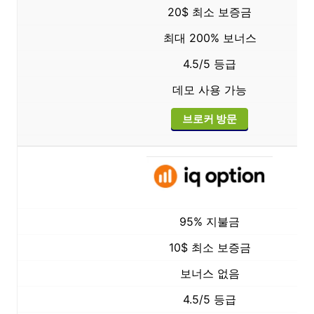
20$ 최소 보증금
최대 200% 보너스
4.5/5 등급
데모 사용 가능
브로커 방문
95% 지불금
10$ 최소 보증금
보너스 없음
4.5/5 등급