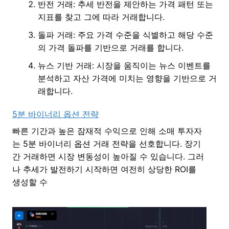
반전 거래: 추세 반전을 제안하는 가격 패턴 또는
지표를 찾고 그에 따라 거래합니다.
돌파 거래: 주요 가격 수준을 식별하고 해당 수준
의 가격 돌파를 기반으로 거래를 합니다.
뉴스 기반 거래: 시장을 움직이는 뉴스 이벤트를
분석하고 자산 가격에 미치는 영향을 기반으로 거
래합니다.
5분 바이너리 옵션 전략
빠른 기간과 높은 잠재적 수익으로 인해 소매 투자자
는 5분 바이너리 옵션 거래 전략을 선호합니다. 장기
간 거래하면 시장 변동성이 높아질 수 있습니다. 그러
나 추세가 발전하기 시작하면 여전히 상당한 ROI를
생성할 수