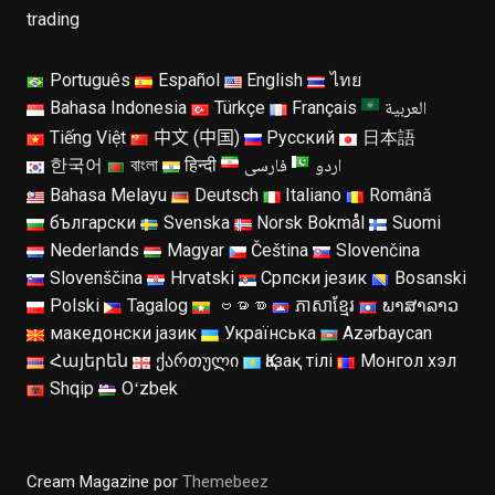
trading
Português
Español
English
ไทย
العربية
Bahasa Indonesia
Türkçe
Français
Tiếng Việt
中文 (中国)
Русский
日本語
اردو
فارسی
한국어
বাংলা
हिन्दी
Bahasa Melayu
Deutsch
Italiano
Română
български
Svenska
Norsk Bokmål
Suomi
Nederlands
Magyar
Čeština
Slovenčina
Slovenščina
Hrvatski
Српски језик
Bosanski
Polski
Tagalog
ဗမာစာ
ភាសាខ្មែរ
ພາສາລາວ
македонски јазик
Українська
Azərbaycan
Հայերեն
ქართული
Қазақ тілі
Монгол хэл
Shqip
Oʻzbek
Cream Magazine por
Themebeez