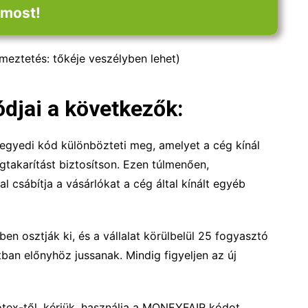
most!
lmeztetés: tőkéje veszélyben lehet)
jai a következők:
gyedi kód különbözteti meg, amelyet a cég kínál
takarítást biztosítson. Ezen túlmenően,
l csábítja a vásárlókat a cég által kínált egyéb
n osztják ki, és a vállalat körülbelül 25 fogyasztó
ban előnyhöz jussanak. Mindig figyeljen az új
tex-től, kérjük, használja a MONEYFAIR kódot