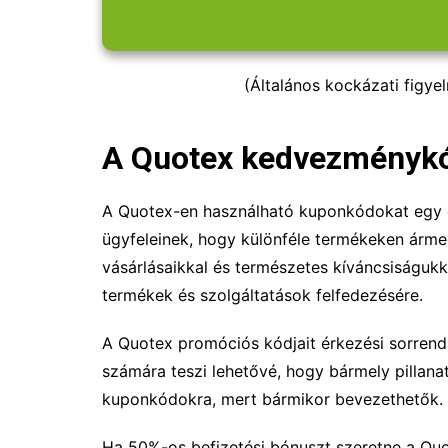
(Általános kockázati figye
A Quotex kedvezménykód
A Quotex-en használható kuponkódokat egy e
ügyfeleinek, hogy különféle termékeken ármeg
vásárlásaikkal és természetes kíváncsiságukka
termékek és szolgáltatások felfedezésére.
A Quotex promóciós kódjait érkezési sorrendbe
számára teszi lehetővé, hogy bármely pillanat
kuponkódokra, mert bármikor bevezethetők.
Ha 50%-os befizetési bónuszt szeretne a Quo