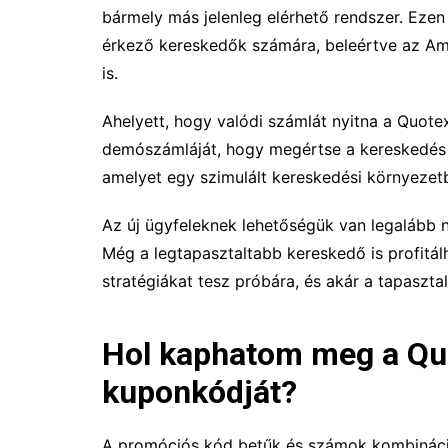
bármely más jelenleg elérhető rendszer. Ezen 
érkező kereskedők számára, beleértve az Am
is.
Ahelyett, hogy valódi számlát nyitna a Quote
demószámláját, hogy megértse a kereskedés m
amelyet egy szimulált kereskedési környezetb
Az új ügyfeleknek lehetőségük van legalább n
Még a legtapasztaltabb kereskedő is profitál
stratégiákat tesz próbára, és akár a tapaszta
Hol kaphatom meg a Q
kuponkódját?
A promóciós kód betűk és számok kombináció