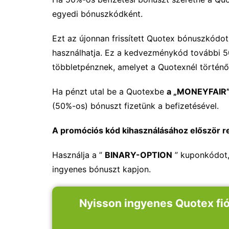
egyedi bónuszkódként.
Ezt az újonnan frissített Quotex bónuszkódo
használhatja. Ez a kedvezménykód további 5
többletpénznek, amelyet a Quotexnél történő
Ha pénzt utal be a Quotexbe
a „MONEYFAIR”
(50%-os) bónuszt fizetünk a befizetésével.
A promóciós kód kihasználásához először reg
Használja a ”
BINARY-OPTION
” kuponkódot,
ingyenes bónuszt kapjon.
Nyisson ingyenes Quotex fió