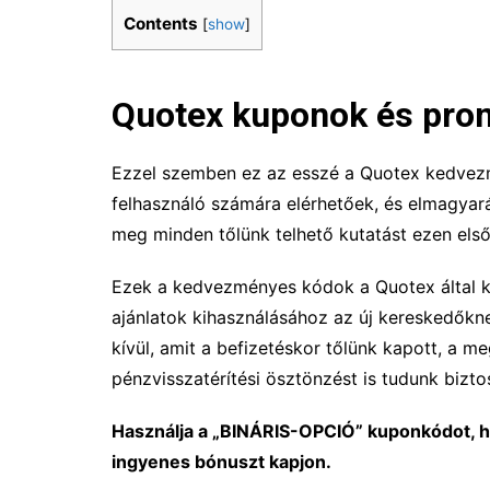
Contents
[
show
]
Quotex kuponok és pro
Ezzel szemben ez az esszé a Quotex kedvez
felhasználó számára elérhetőek, és elmagyará
meg minden tőlünk telhető kutatást ezen els
Ezek a kedvezményes kódok a Quotex által kí
ajánlatok kihasználásához az új kereskedőkne
kívül, amit a befizetéskor tőlünk kapott, a
pénzvisszatérítési ösztönzést is tudunk biztos
Használja a „BINÁRIS-OPCIÓ” kuponkódot, h
ingyenes bónuszt kapjon.