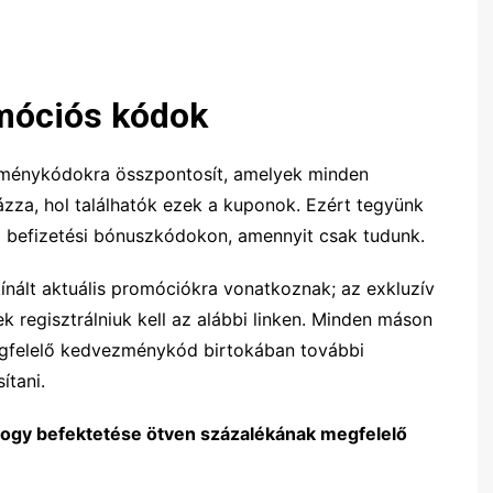
móciós kódok
ménykódokra összpontosít, amelyek minden
zza, hol találhatók ezek a kuponok. Ezért tegyünk
ő befizetési bónuszkódokon, amennyit csak tudunk.
nált aktuális promóciókra vonatkoznak; az exkluzív
k regisztrálniuk kell az alábbi linken. Minden máson
 megfelelő kedvezménykód birtokában további
ítani.
ogy befektetése ötven százalékának megfelelő