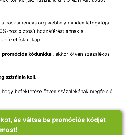
t a hackamericas.org webhely minden látogatója
0%-hoz biztosít hozzáférést annak a
 befizetéskor kap.
 promóciós kódunkkal,
akkor ötven százalékos
isztrálnia kell.
 hogy befektetése ötven százalékának megfelelő
kot, és váltsa be promóciós kódját
most!