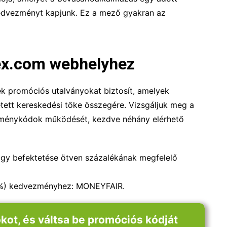
kedvezményt kapjunk. Ez a mező gyakran az
ex.com webhelyhez
k promóciós utalványokat biztosít, amelyek
etett kereskedési tőke összegére. Vizsgáljuk meg a
ezménykódok működését, kezdve néhány elérhető
gy befektetése ötven százalékának megfelelő
0%) kedvezményhez: MONEYFAIR.
kot, és váltsa be promóciós kódját