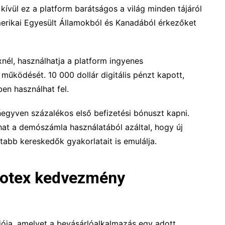
kívül ez a platform barátságos a világ minden tájáról
erikai Egyesült Államokból és Kanadából érkezőket
xnél, használhatja a platform ingyenes
űködését. 10 000 dollár digitális pénzt kapott,
en használhat fel.
egyven százalékos első befizetési bónuszt kapni.
hat a demószámla használatából azáltal, hogy új
ltabb kereskedők gyakorlatait is emulálja.
uotex kedvezmény
ja, amelyet a bevásárlóalkalmazás egy adott