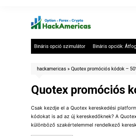
Skip
to
content
Bináris opció szimulátor
Bináris opciók: Átfo
hackamericas
»
Quotex promóciós kódok – 5
Quotex promóciós k
Csak kezdje el a Quotex kereskedési platform
kódokat is ad az új kereskedőknek? A Quotex
különböző szakértelemmel rendelkező keresk