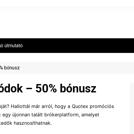
gó útmutató
0% bónusz
ódok – 50% bónusz
ját? Hallottál már arról, hogy a Quotex promóciós
 egy újonnan talált brókerplatform, amelyet
edők hasznosíthatnak.