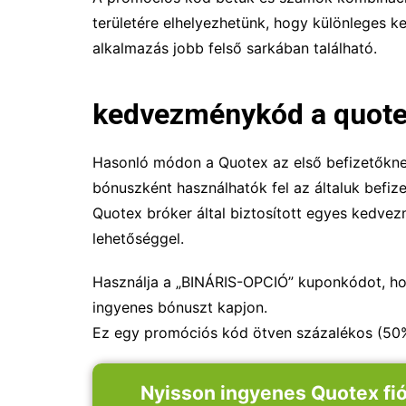
területére elhelyezhetünk, hogy különleges 
alkalmazás jobb felső sarkában található.
kedvezménykód a quot
Hasonló módon a Quotex az első befizetőkne
bónuszként használhatók fel az általuk befiz
Quotex bróker által biztosított egyes kedv
lehetőséggel.
Használja a „BINÁRIS-OPCIÓ” kuponkódot, ho
ingyenes bónuszt kapjon.
Ez egy promóciós kód ötven százalékos (5
Nyisson ingyenes Quotex fió