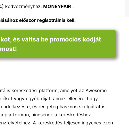
0%) kedvezményhez:
MONEYFAIR
.
ásához először regisztrálnia kell.
kot, és váltsa be promóciós kódját
most!
itális kereskedési platform, amelyet az Awesomo
talékot vagy egyéb díjat, annak ellenére, hogy
 rendelkezésre, és rengeteg hasznos szolgáltatást
n a platformon, nincsenek a kereskedéshez
énzfelvételhez. A kereskedés teljesen ingyenes ezen