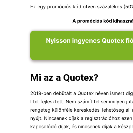
Ez egy promóciós kód ötven százalékos (5
A promóciós kód kihasznál
Nyisson ingyenes Quotex fió
Mi az a Quotex?
2019-ben debütált a Quotex néven ismert dig
Ltd. fejlesztett. Nem számít fel semmilyen ju
rengeteg különféle kereskedési lehetőség áll
nyújt. Nincsenek díjak a regisztrációhoz eze
kapcsolódó díjak, és nincsenek díjak a készp