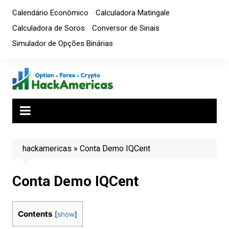
Ir
Calendário Econômico
Calculadora Matingale
para
Calculadora de Soros
Conversor de Sinais
o
Simulador de Opções Binárias
conteúdo
hackamericas
»
Conta Demo IQCent
Conta Demo IQCent
Contents
[
show
]