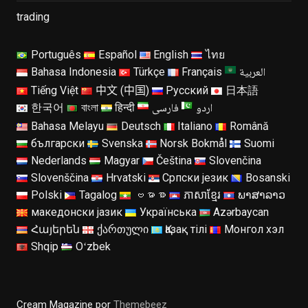
trading
Português
Español
English
ไทย
العربية
Bahasa Indonesia
Türkçe
Français
Tiếng Việt
中文 (中国)
Русский
日本語
اردو
فارسی
한국어
বাংলা
हिन्दी
Bahasa Melayu
Deutsch
Italiano
Română
български
Svenska
Norsk Bokmål
Suomi
Nederlands
Magyar
Čeština
Slovenčina
Slovenščina
Hrvatski
Српски језик
Bosanski
Polski
Tagalog
ဗမာစာ
ភាសាខ្មែរ
ພາສາລາວ
македонски јазик
Українська
Azərbaycan
Հայերեն
ქართული
Қазақ тілі
Монгол хэл
Shqip
Oʻzbek
Cream Magazine por
Themebeez