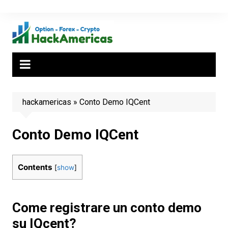
Salta
al
contenuto
hackamericas
»
Conto Demo IQCent
Conto Demo IQCent
Contents
[
show
]
Come registrare un conto demo
su IQcent?