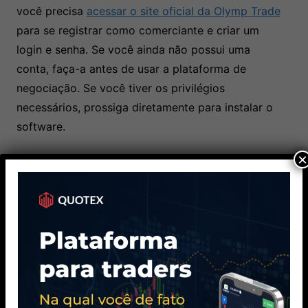
você precisa
acessar o site oficial da Olymp Trade
para se registrar como comerciante e criar um
login e senha. Se você ainda não possui uma
conta, faça-a antes de usar a plataforma de
negociação. Se você tiver os privilégios
necessários, prossiga diretamente para instalar o
software.
×
Para obter a versão desktop da Olymp
Trade, acesse a página oficial e faça o
download gratuitamente.
Para instalar o software, localize o arquivo
de instalação compatível com seu sistema
operacional.
Após a conclusão do download, clique duas
vezes no arquivo para abrir um programa