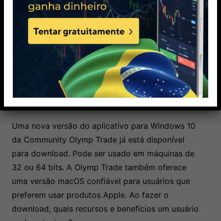
especial que o guiará pelo processo de
instalação. Para instalar o software, leia e
execute as instruções cuidadosamente.
Para ter acesso aos serviços da corretora,
utilize o nome de usuário e a senha
fornecidos no login.
Baixar aplicativo para Windows 10
Uma nova versão do aplicativo para Windows 10
da Community Olymp Trade já está disponível
para download. Pode ser usado em máquinas de
32 ou 64 bits. A Olymp Trade também oferece
uma versão macOS confiável para usuários que
preferem usar produtos Apple. Ao fazer o
download, quais recursos e benefícios um usuário