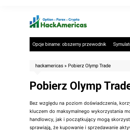
Skip
to
content
Opcje binarne: obszerny przewodnik
Symulato
hackamericas
»
Pobierz Olymp Trade
Pobierz Olymp Trad
Bez względu na poziom doświadczenia, korzyst
kluczem do maksymalnego wykorzystania moż
handlowcy, jak i początkujący mogą skorzys
sprawiają, że kupowanie i sprzedawanie aktyw