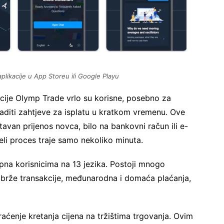
plikacije u App Storeu ili Google Playu
acije Olymp Trade vrlo su korisne, posebno za
raditi zahtjeve za isplatu u kratkom vremenu. Ove
avan prijenos novca, bilo na bankovni račun ili e-
ijeli proces traje samo nekoliko minuta.
upna korisnicima na 13 jezika. Postoji mnogo
 brže transakcije, međunarodna i domaća plaćanja,
aćenje kretanja cijena na tržištima trgovanja. Ovim