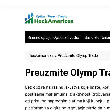
Skip
to
content
Binarne opcije: Opsežan vodič
Simulator binar
hackamericas
»
Preuzmite Olymp Trade
Preuzmite Olymp Tr
Bez obzira na razinu iskustva koje imate, kori
postizanje maksimuma iz aktivnosti trgovanja. 
od pristupa naprednim alatima koji kupnju i 
platforme za digitalno trgovanje tvrde da nude