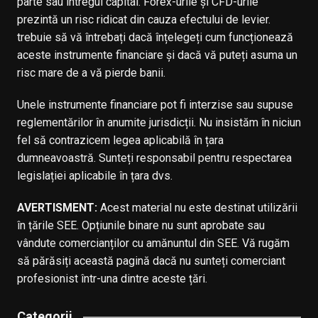
parte sau întregul capital. Forex-urile și CFD-urile
prezintă un risc ridicat din cauza efectului de levier.
trebuie să vă întrebați dacă înțelegeți cum funcționează
aceste instrumente financiare și dacă vă puteți asuma un
risc mare de a vă pierde banii.
Unele instrumente financiare pot fi interzise sau supuse
reglementărilor în anumite jurisdicții. Nu insistăm în niciun
fel să contrazicem legea aplicabilă în țara
dumneavoastră. Sunteți responsabil pentru respectarea
legislației aplicabile în țara dvs.
AVERTISMENT:
Acest material nu este destinat utilizării
în țările SEE. Opțiunile binare nu sunt aprobate sau
vândute comercianților cu amănuntul din SEE. Vă rugăm
să părăsiți această pagină dacă nu sunteți comerciant
profesionist într-una dintre aceste țări.
Categorii