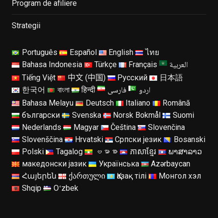
Program de afiliere
Strategii
Português
Español
English
ไทย
العربية
Bahasa Indonesia
Türkçe
Français
Tiếng Việt
中文 (中国)
Русский
日本語
اردو
فارسی
한국어
বাংলা
हिन्दी
Bahasa Melayu
Deutsch
Italiano
Română
български
Svenska
Norsk Bokmål
Suomi
Nederlands
Magyar
Čeština
Slovenčina
Slovenščina
Hrvatski
Српски језик
Bosanski
Polski
Tagalog
ဗမာစာ
ភាសាខ្មែរ
ພາສາລາວ
македонски јазик
Українська
Azərbaycan
Հայերեն
ქართული
Қазақ тілі
Монгол хэл
Shqip
Oʻzbek