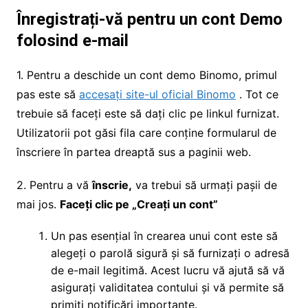
Înregistrați-vă pentru un cont Demo
folosind e-mail
1. Pentru a deschide un cont demo Binomo, primul
pas este să
accesați site-ul oficial Binomo
. Tot ce
trebuie să faceți este să dați clic pe linkul furnizat.
Utilizatorii pot găsi fila care conține formularul de
înscriere în partea dreaptă sus a paginii web.
2. Pentru a vă
înscrie,
va trebui să urmați pașii de
mai jos.
Faceți clic pe „Creați un cont”
Un pas esențial în crearea unui cont este să
alegeți o parolă sigură și să furnizați o adresă
de e-mail legitimă. Acest lucru vă ajută să vă
asigurați validitatea contului și vă permite să
primiți notificări importante.