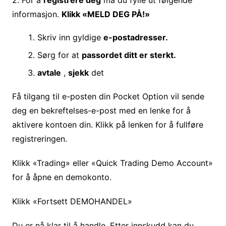
informasjon.
Klikk «MELD DEG PÅ!»
Skriv inn gyldige
e-postadresser.
Sørg for at
passordet ditt er sterkt.
avtale
,
sjekk
det
Få tilgang til e-posten din Pocket Option vil sende
deg en bekreftelses-e-post med en lenke for å
aktivere kontoen din. Klikk på lenken for å fullføre
registreringen.
Klikk «Trading» eller «Quick Trading Demo Account»
for å åpne en demokonto.
Klikk «Fortsett DEMOHANDEL»
Du er nå klar til å handle. Etter innskudd kan du