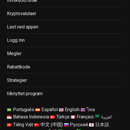
Innskudd/uttak
Kryptovalutaer
Last ned appen
Logg Inn
Megler
Rabattkode
Strategier
tilknyttet program
Português
Español
English
ไทย
العربية
Bahasa Indonesia
Türkçe
Français
Tiếng Việt
中文 (中国)
Русский
日本語