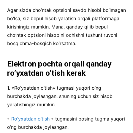
Agar sizda cho’ntak optsioni savdo hisobi bo’lmagan
bo’lsa, siz bepul hisob yaratish orqali platformaga
kirishingiz mumkin. Mana, qanday qilib bepul
cho’ntak optsioni hisobini ochishni tushuntiruvchi
bosqichma-bosqich ko’rsatma.
Elektron pochta orqali qanday
ro’yxatdan o’tish kerak
1. «Ro’yxatdan o’tish» tugmasi yuqori o’ng
burchakda joylashgan, shuning uchun siz hisob
yaratishingiz mumkin.
»
Ro’yxatdan o’tish
» tugmasini bosing tugma yuqori
o’ng burchakda joylashgan.