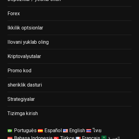
Forex
Ikkilik optsionlar
Ilovani yuklab oling
Kriptovalyutalar
Promo kod
sheriklik dasturi
Strategiyalar
Tizimga kirish
Português
Español
English
ไทย
العربية
Bahasa Indonesia
Türkçe
Français