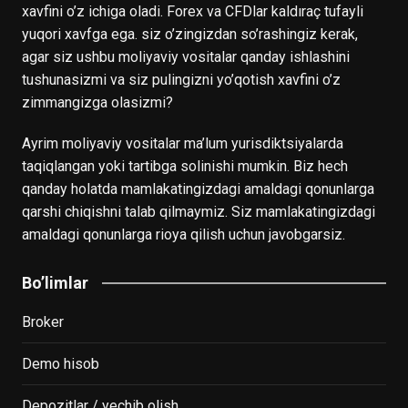
xavfini o’z ichiga oladi. Forex va CFDlar kaldıraç tufayli
yuqori xavfga ega. siz o’zingizdan so’rashingiz kerak,
agar siz ushbu moliyaviy vositalar qanday ishlashini
tushunasizmi va siz pulingizni yo’qotish xavfini o’z
zimmangizga olasizmi?
Ayrim moliyaviy vositalar ma’lum yurisdiktsiyalarda
taqiqlangan yoki tartibga solinishi mumkin. Biz hech
qanday holatda mamlakatingizdagi amaldagi qonunlarga
qarshi chiqishni talab qilmaymiz. Siz mamlakatingizdagi
amaldagi qonunlarga rioya qilish uchun javobgarsiz.
Bo’limlar
Broker
Demo hisob
Depozitlar / yechib olish