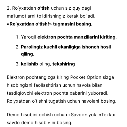
2. Ro’yxatdan
o’tish
uchun siz quyidagi
ma’lumotlarni to’ldirishingiz kerak bo’ladi.
«Ro’yxatdan o’tish!» tugmasini bosing.
Yaroqli
elektron pochta manzillarini kiriting.
Parolingiz kuchli ekanligiga ishonch hosil
qiling.
kelishib
oling,
tekshiring
Elektron pochtangizga kiring Pocket Option sizga
hisobingizni faollashtirish uchun havola bilan
tasdiqlovchi elektron pochta xabarini yuboradi.
Ro’yxatdan o’tishni tugatish uchun havolani bosing.
Demo hisobini ochish uchun «Savdo» yoki «Tezkor
savdo demo hisobi» ni bosing.