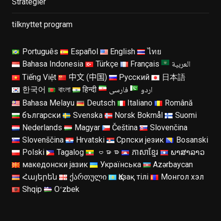
Strategier
tilknyttet program
Português
Español
English
ไทย
العربية
Bahasa Indonesia
Türkçe
Français
Tiếng Việt
中文 (中国)
Русский
日本語
اردو
فارسی
한국어
বাংলা
हिन्दी
Bahasa Melayu
Deutsch
Italiano
Română
български
Svenska
Norsk Bokmål
Suomi
Nederlands
Magyar
Čeština
Slovenčina
Slovenščina
Hrvatski
Српски језик
Bosanski
Polski
Tagalog
ဗမာစာ
ភាសាខ្មែរ
ພາສາລາວ
македонски јазик
Українська
Azərbaycan
Հայերեն
ქართული
Қазақ тілі
Монгол хэл
Shqip
Oʻzbek