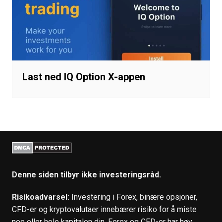
Last ned IQ Option X-appen
Denne siden tilbyr ikke investeringsråd.
Risikoadvarsel:
Investering i Forex, binære opsjoner,
CFD-er og kryptovalutaer innebærer risiko for å miste
noe eller hele kapitalen din. Forex og CFD-er har høy