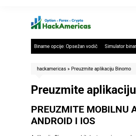
Skip
to
content
Binarne opcije: Opsežan vodič
Simulator binar
hackamericas
»
Preuzmite aplikaciju Binomo
Preuzmite aplikacij
PREUZMITE MOBILNU A
ANDROID I IOS