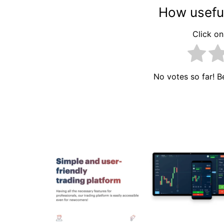
How useful
Click on 
No votes so far! Be
Navigacija
objava