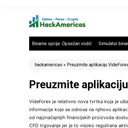
Skip
to
content
Binarne opcije: Opsežan vodič
Simulator binar
hackamericas
»
Preuzmite aplikaciju VideFore
Preuzmite aplikacij
VideForex je relativno nova tvrtka koja je uš
informacije koje se odnose na njihovu aplikac
od najznačajnijih financijskih proizvoda dostu
CFD trgovanje jer je to visoko regulirana aktiv