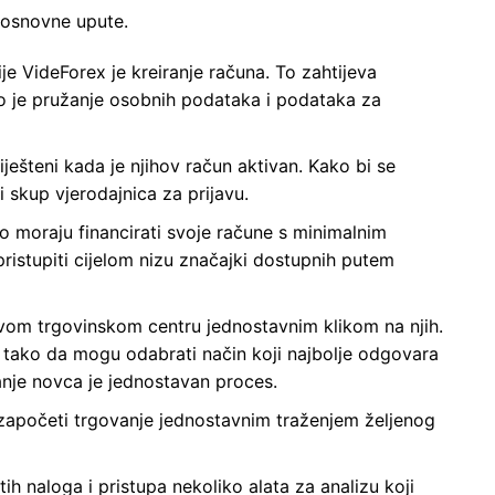
ke osnovne upute.
ije VideForex je kreiranje računa. To zahtijeva
što je pružanje osobnih podataka i podataka za
iješteni kada je njihov račun aktivan. Kako bi se
i skup vjerodajnica za prijavu.
vo moraju financirati svoje račune s minimalnim
ristupiti cijelom nizu značajki dostupnih putem
svom trgovinskom centru jednostavnim klikom na njih.
a, tako da mogu odabrati način koji najbolje odgovara
anje novca je jednostavan proces.
započeti trgovanje jednostavnim traženjem željenog
ih naloga i pristupa nekoliko alata za analizu koji