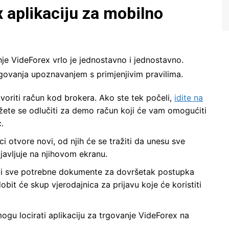
 aplikaciju za mobilno
anje VideForex vrlo je jednostavno i jednostavno.
rgovanja upoznavanjem s primjenjivim pravilima.
tvoriti račun kod brokera. Ako ste tek počeli,
idite na
ete se odlučiti za demo račun koji će vam omogućiti
.
i otvore novi, od njih će se tražiti da unesu sve
avljuje na njihovom ekranu.
viti sve potrebne dokumente za dovršetak postupka
obit će skup vjerodajnica za prijavu koje će koristiti
ogu locirati aplikaciju za trgovanje VideForex na