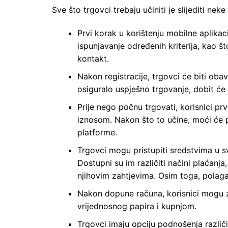
Sve što trgovci trebaju učiniti je slijediti ne
Prvi korak u korištenju mobilne aplikac
ispunjavanje određenih kriterija, kao 
kontakt.
Nakon registracije, trgovci će biti obav
osiguralo uspješno trgovanje, dobit će 
Prije nego počnu trgovati, korisnici pr
iznosom. Nakon što to učine, moći će p
platforme.
Trgovci mogu pristupiti sredstvima u 
Dostupni su im različiti načini plaćanj
njihovim zahtjevima. Osim toga, polag
Nakon dopune računa, korisnici mogu 
vrijednosnog papira i kupnjom.
Trgovci imaju opciju podnošenja različit