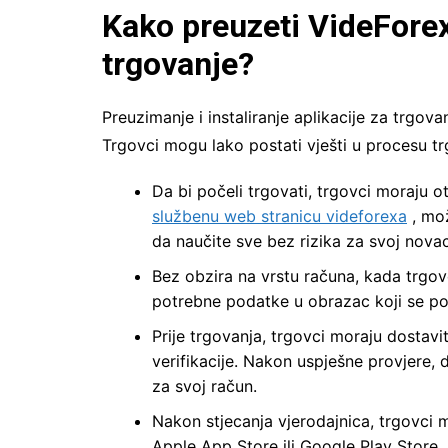
Kako preuzeti VideForex
trgovanje?
Preuzimanje i instaliranje aplikacije za trgov
Trgovci mogu lako postati vješti u procesu t
Da bi počeli trgovati, trgovci moraju o
službenu web stranicu videforexa
, mož
da naučite sve bez rizika za svoj novac
Bez obzira na vrstu računa, kada trgovc
potrebne podatke u obrazac koji se poj
Prije trgovanja, trgovci moraju dosta
verifikacije. Nakon uspješne provjere, d
za svoj račun.
Nakon stjecanja vjerodajnica, trgovci m
Apple App Store ili Google Play Store.