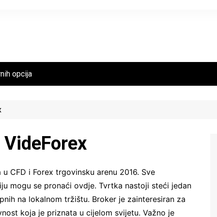
nih opcija
x
u VideForex
la u CFD i Forex trgovinsku arenu 2016. Sve
iju mogu se pronaći ovdje. Tvrtka nastoji steći jedan
pnih na lokalnom tržištu. Broker je zainteresiran za
nost koja je priznata u cijelom svijetu. Važno je