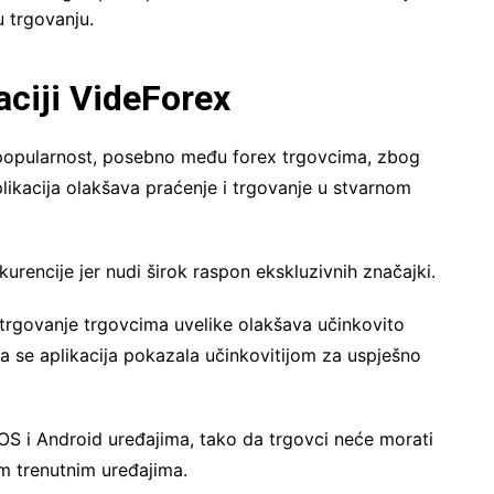
 trgovanju.
aciji VideForex
u popularnost, posebno među forex trgovcima, zbog
plikacija olakšava praćenje i trgovanje u stvarnom
urencije jer nudi širok raspon ekskluzivnih značajki.
 trgovanje trgovcima uvelike olakšava učinkovito
a se aplikacija pokazala učinkovitijom za uspješno
iOS i Android uređajima, tako da trgovci neće morati
im trenutnim uređajima.