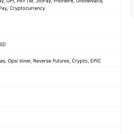
y, UPI, PAYTM, JioPay, PhonePe, OnlineNaira,
oPay, Cryptocurrency
USD
s, Opsi biner, Reverse Futures, Crypto, EPIC