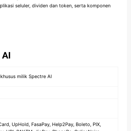
plikasi seluler, dividen dan token, serta komponen
Olymp Trade
RaceOption
 AI
khusus milik Spectre AI
ard, UpHold, FasaPay, Help2Pay, Boleto, PIX,