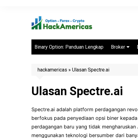
Skip
to
content
Binary Option: Panduan Lengkap
Broker
Broker Binar
Terbaik
hackamericas
»
Ulasan Spectre.ai
Ulasan Spectre.ai
Spectre.ai adalah platform perdagangan revo
berfokus pada penyediaan opsi biner kepad
perdagangan baru yang tidak mengharuskan 
menggunakan teknologi bersumber dari banya