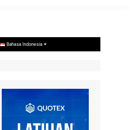
Bahasa Indonesia
Português
Español
English
ไทย
Bahasa Indonesia
Türkçe
Français
العربية