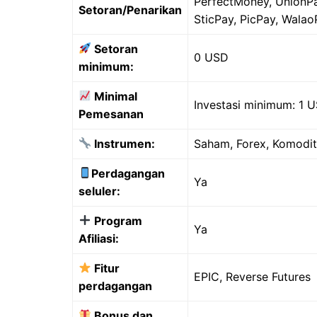
PerfectMoney, UnionPa
Setoran/Penarikan
SticPay, PicPay, Wala
Setoran
0 USD
minimum:
Minimal
Investasi minimum: 1 
Pemesanan
Instrumen:
Saham, Forex, Komodita
Perdagangan
Ya
seluler:
Program
Ya
Afiliasi:
Fitur
EPIC, Reverse Futures
perdagangan
Bonus dan