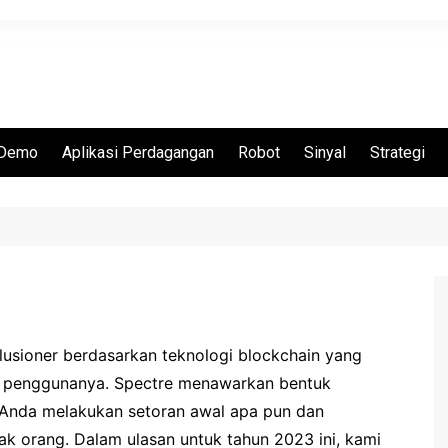
Demo
Aplikasi Perdagangan
Robot
Sinyal
Strategi
y Option
Quotex
Binarycent
Binomo
Ulasan IQ Option
Pocket Option
lusioner berdasarkan teknologi blockchain yang
Videforex
a penggunanya. Spectre menawarkan bentuk
IQCent
Anda melakukan setoran awal apa pun dan
Spectre.ai
k orang. Dalam ulasan untuk tahun 2023 ini, kami