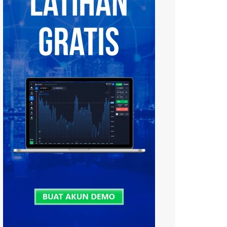
Tiếng Việt
中文 (中国)
Русский
日本語
한국어
বাংলা
हिन्दी
فارسی
اردو
Bahasa Melayu
Deutsch
Italiano