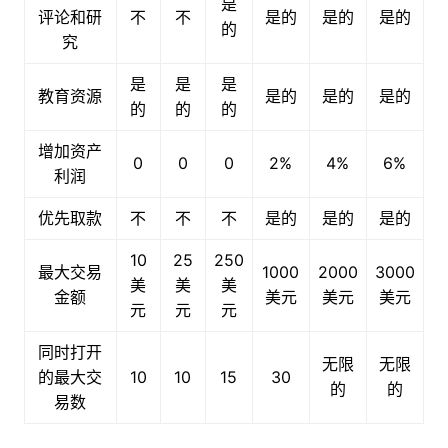
是
评论和研
不
不
是的
是的
是的
的
究
是
是
是
教育资源
是的
是的
是的
的
的
的
增加资产
0
0
0
2%
4%
6%
利润
优先取款
不
不
不
是的
是的
是的
10
25
250
最大交易
1000
2000
3000
美
美
美
金额
美元
美元
美元
元
元
元
同时打开
无限
无限
的最大交
10
10
15
30
的
的
易数