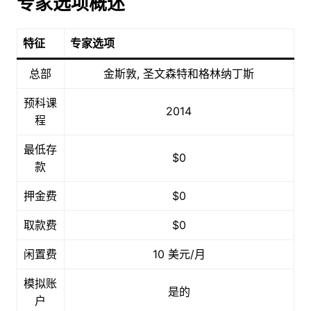
专家选项概述
特征
专家选项
总部
金斯敦, 圣文森特和格林纳丁斯
预科课
2014
程
最低存
$0
款
押金费
$0
取款费
$0
闲置费
10 美元/月
模拟账
是的
户