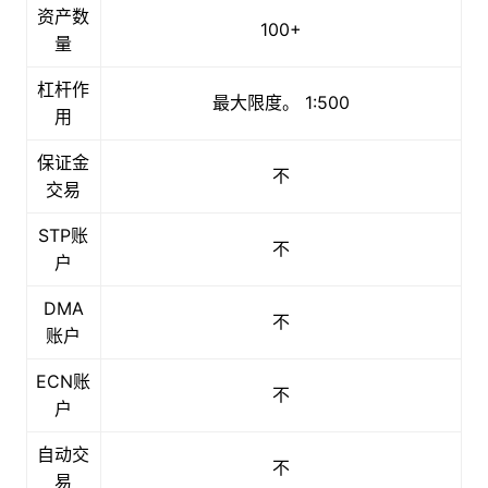
资产数
100+
量
杠杆作
最大限度。 1:500
用
保证金
不
交易
STP账
不
户
DMA
不
账户
ECN账
不
户
自动交
不
易