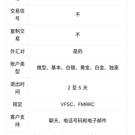
交易信
不
号
复制交
不
易
外汇对
是的
账户类
微型、基本、白银、黄金、白金、独家
型
退出时
2 至 5 天
间
规定
VFSC、FMRRC
客户支
聊天、电话号码和电子邮件
持