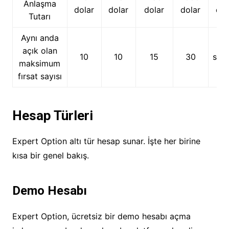
Anlaşma
dolar
dolar
dolar
dolar
dol
Tutarı
Aynı anda
açık olan
10
10
15
30
sını
maksimum
fırsat sayısı
Hesap Türleri
Expert Option altı tür hesap sunar. İşte her birine
kısa bir genel bakış.
Demo Hesabı
Expert Option, ücretsiz bir demo hesabı açma