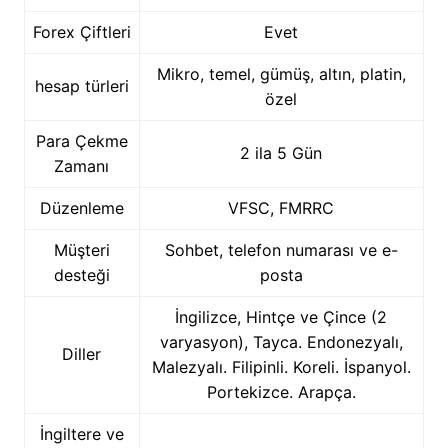
Forex Çiftleri
Evet
Mikro, temel, gümüş, altın, platin,
hesap türleri
özel
Para Çekme
2 ila 5 Gün
Zamanı
Düzenleme
VFSC, FMRRC
Müşteri
Sohbet, telefon numarası ve e-
desteği
posta
İngilizce, Hintçe ve Çince (2
varyasyon), Tayca. Endonezyalı,
Diller
Malezyalı. Filipinli. Koreli. İspanyol.
Portekizce. Arapça.
İngiltere ve