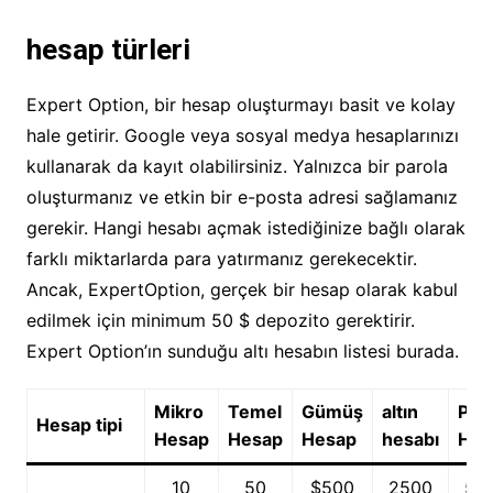
hesap türleri
Expert Option, bir hesap oluşturmayı basit ve kolay
hale getirir. Google veya sosyal medya hesaplarınızı
kullanarak da kayıt olabilirsiniz. Yalnızca bir parola
oluşturmanız ve etkin bir e-posta adresi sağlamanız
gerekir. Hangi hesabı açmak istediğinize bağlı olarak
farklı miktarlarda para yatırmanız gerekecektir.
Ancak, ExpertOption, gerçek bir hesap olarak kabul
edilmek için minimum 50 $ depozito gerektirir.
Expert Option’ın sunduğu altı hesabın listesi burada.
Mikro
Temel
Gümüş
altın
Plat
Hesap tipi
Hesap
Hesap
Hesap
hesabı
Hes
10
50
$500
2500
50