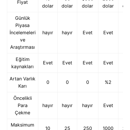
Fiyat
dolar
dolar
dolar
dolar
dol
Günlük
Piyasa
İncelemeleri
hayır
hayır
Evet
Evet
Ev
ve
Araştırması
Eğitim
Evet
Evet
Evet
Evet
Ev
kaynakları
Artan Varlık
0
0
0
%2
%
Karı
Öncelikli
Para
hayır
hayır
hayır
Evet
Ev
Çekme
Maksimum
10
25
250
1000
20