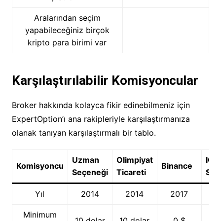
Aralarından seçim
yapabileceğiniz birçok
kripto para birimi var
Karşılaştırılabilir Komisyoncular
Broker hakkında kolayca fikir edinebilmeniz için
ExpertOption’ı ana rakipleriyle karşılaştırmanıza
olanak tanıyan karşılaştırmalı bir tablo.
Uzman
Olimpiyat
IQ
Komisyoncu
Binance
Seçeneği
Ticareti
Seç
Yıl
2014
2014
2017
2
Minimum
10 dolar
10 dolar
0 $
10 