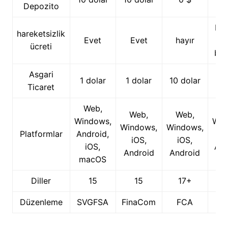
Depozito
Eve
hareketsizlik
Evet
Evet
hayır
ücreti
bo
Asgari
0
1 dolar
1 dolar
10 dolar
Ticaret
P
Web,
W
Web,
Web,
Windows,
Win
Windows,
Windows,
Platformlar
Android,
ma
iOS,
iOS,
iOS,
And
Android
Android
macOS
Diller
15
15
17+
Düzenleme
SVGFSA
FinaCom
FCA
C