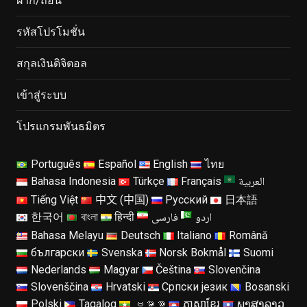
ฝาก/ถอน
รหัสโปรโมชั่น
สกุลเงินดิจิตอล
เข้าสู่ระบบ
โปรแกรมพันธมิตร
Português
Español
English
ไทย
العربية
Bahasa Indonesia
Türkçe
Français
Tiếng Việt
中文 (中国)
Русский
日本語
اردو
فارسی
한국어
বাংলা
हिन्दी
Bahasa Melayu
Deutsch
Italiano
Română
български
Svenska
Norsk Bokmål
Suomi
Nederlands
Magyar
Čeština
Slovenčina
Slovenščina
Hrvatski
Српски језик
Bosanski
Polski
Tagalog
ဗမာစာ
ភាសាខ្មែរ
ພາສາລາວ