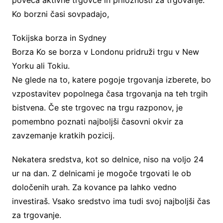
Ko borzni časi sovpadajo,
Tokijska borza in Sydney
Borza Ko se borza v Londonu pridruži trgu v New
Yorku ali Tokiu.
Ne glede na to, katere pogoje trgovanja izberete, bo
vzpostavitev popolnega časa trgovanja na teh trgih
bistvena. Če ste trgovec na trgu razponov, je
pomembno poznati najboljši časovni okvir za
zavzemanje kratkih pozicij.
Nekatera sredstva, kot so delnice, niso na voljo 24
ur na dan. Z delnicami je mogoče trgovati le ob
določenih urah. Za kovance pa lahko vedno
investiraš. Vsako sredstvo ima tudi svoj najboljši čas
za trgovanje.