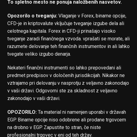
To spletno mesto ne ponuja naložbenih nasvetov.
Opozorilo o tveganju:
Vlaganje v Forex, binarne opcije,
CFD-je in kriptovalute vključuje tveganje izgube dela ali
celotnega kapitala. Forex in CFD-ji prinašajo visoko
tveganje zaradi finančnega vzvoda. vprašati se morate, ali
razumete delovanje teh finančnih instrumentov in ali lahko
tvegate veliko izgubo denarja.
Nekateri finančni instrumenti so lahko prepovedani ali
predmet predpisov v določenih jurisdikcijah. Nikakor ne
vztrajamo pri delovanju v nasprotju z veljavno zakonodajo
v vaši državi. Odgovorni ste za skladnost z veljavno
zakonodajo v vaši državi.
OPOZORILO:
Ta material ni namenjen uporabi v državah
EGP. Binarne opcije niso odobrene ali prodane trgovcem
na drobno v EGP. Zapustite to stran, če niste
profesionalni trgovec v eni od teh držav.