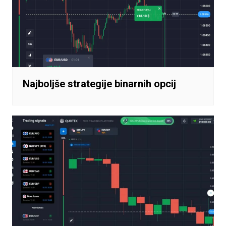
Najboljše strategije binarnih opcij