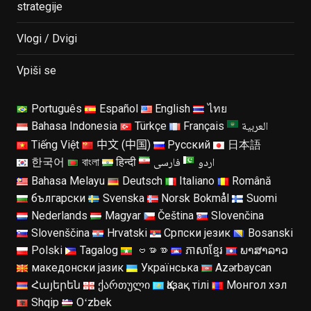
strategije
Vlogi / Dvigi
Vpiši se
Português
Español
English
ไทย
العربية
Bahasa Indonesia
Türkçe
Français
Tiếng Việt
中文 (中国)
Русский
日本語
اردو
فارسی
한국어
বাংলা
हिन्दी
Bahasa Melayu
Deutsch
Italiano
Română
български
Svenska
Norsk Bokmål
Suomi
Nederlands
Magyar
Čeština
Slovenčina
Slovenščina
Hrvatski
Српски језик
Bosanski
Polski
Tagalog
ဗမာစာ
ភាសាខ្មែរ
ພາສາລາວ
македонски јазик
Українська
Azərbaycan
Հայերեն
ქართული
Қазақ тілі
Монгол хэл
Shqip
Oʻzbek