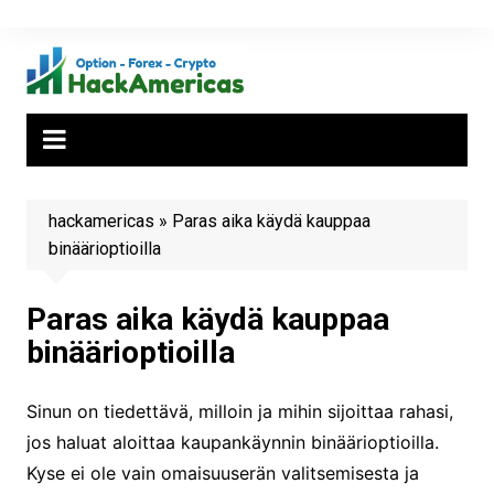
Siirry
sisältöön
hackamericas
»
Paras aika käydä kauppaa
binäärioptioilla
Paras aika käydä kauppaa
binäärioptioilla
Sinun on tiedettävä, milloin ja mihin sijoittaa rahasi,
jos haluat aloittaa kaupankäynnin binäärioptioilla.
Kyse ei ole vain omaisuuserän valitsemisesta ja