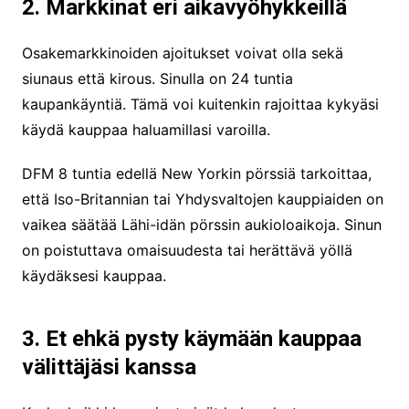
2. Markkinat eri aikavyöhykkeillä
Osakemarkkinoiden ajoitukset voivat olla sekä
siunaus että kirous. Sinulla on 24 tuntia
kaupankäyntiä. Tämä voi kuitenkin rajoittaa kykyäsi
käydä kauppaa haluamillasi varoilla.
DFM 8 tuntia edellä New Yorkin pörssiä tarkoittaa,
että Iso-Britannian tai Yhdysvaltojen kauppiaiden on
vaikea säätää Lähi-idän pörssin aukioloaikoja. Sinun
on poistuttava omaisuudesta tai herättävä yöllä
käydäksesi kauppaa.
3. Et ehkä pysty käymään kauppaa
välittäjäsi kanssa