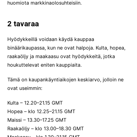
huomiota markkinaolosuhteisiin.
2 tavaraa
Hyödykkeillä voidaan käydä kauppaa
binäärikaupassa, kun ne ovat halpoja. Kulta, hopea,
raakaöljy ja maakaasu ovat hyödykkeitä, jotka
houkuttelevat eniten kauppiaita.
Tämä on kaupankäyntiaikojen keskiarvo, jolloin ne
ovat useimmin:
Kulta – 12.20–21.15 GMT
Hopea – klo 12.25–21.15 GMT
Maissi – 13.30–17.25 GMT
Raakaöljy – klo 13.00–18.30 GMT
Maakaasu – klo 1.30–21.15 GMT