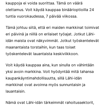
kauppoja ei voida suorittaa. Tämä on väärä
olettamus. Voit käydä kauppaa binäärioptioilla 24
tuntia vuorokaudessa, 7 päivää viikossa.
Tämä johtuu siitä, että eri maiden markkinat toimivat
eri päivinä ja niillä on erilaiset työajat. Jotkut Lähi-
idän maista ovat näkyvimmät. Jotkut työskentelevät
maanantaista torstaihin, kun taas toiset
työskentelevät lauantaista keskiviikkoon.
Voit käydä kauppaa aina, kun sinulla on vähintään
yksi avoin markkina. Voit hyödyntää mitä tahansa
kaupankäyntimahdollisuutta, sillä Lähi-idän
markkinat ovat avoinna myös sunnuntaisin ja
lauantaisin.
Nämä ovat Lähi-idän tärkeimmät rahoitussektorit,