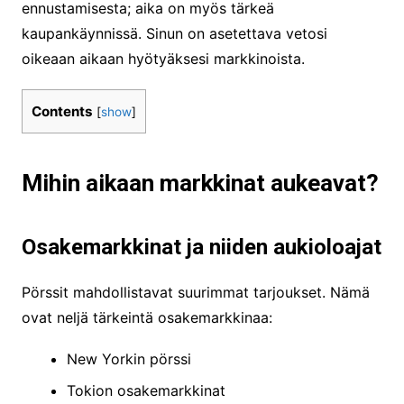
ennustamisesta; aika on myös tärkeä
kaupankäynnissä. Sinun on asetettava vetosi
oikeaan aikaan hyötyäksesi markkinoista.
Contents
[
show
]
Mihin aikaan markkinat aukeavat?
Osakemarkkinat ja niiden aukioloajat
Pörssit mahdollistavat suurimmat tarjoukset. Nämä
ovat neljä tärkeintä osakemarkkinaa:
New Yorkin pörssi
Tokion osakemarkkinat