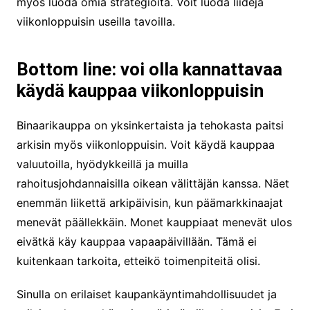
myös luoda omia strategioita. Voit luoda liidejä
viikonloppuisin useilla tavoilla.
Bottom line: voi olla kannattavaa
käydä kauppaa viikonloppuisin
Binaarikauppa on yksinkertaista ja tehokasta paitsi
arkisin myös viikonloppuisin. Voit käydä kauppaa
valuutoilla, hyödykkeillä ja muilla
rahoitusjohdannaisilla oikean välittäjän kanssa. Näet
enemmän liikettä arkipäivisin, kun päämarkkinaajat
menevät päällekkäin. Monet kauppiaat menevät ulos
eivätkä käy kauppaa vapaapäivillään. Tämä ei
kuitenkaan tarkoita, etteikö toimenpiteitä olisi.
Sinulla on erilaiset kaupankäyntimahdollisuudet ja