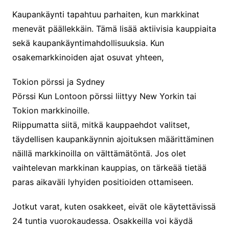
Kaupankäynti tapahtuu parhaiten, kun markkinat
menevät päällekkäin. Tämä lisää aktiivisia kauppiaita
sekä kaupankäyntimahdollisuuksia. Kun
osakemarkkinoiden ajat osuvat yhteen,
Tokion pörssi ja Sydney
Pörssi Kun Lontoon pörssi liittyy New Yorkin tai
Tokion markkinoille.
Riippumatta siitä, mitkä kauppaehdot valitset,
täydellisen kaupankäynnin ajoituksen määrittäminen
näillä markkinoilla on välttämätöntä. Jos olet
vaihtelevan markkinan kauppias, on tärkeää tietää
paras aikaväli lyhyiden positioiden ottamiseen.
Jotkut varat, kuten osakkeet, eivät ole käytettävissä
24 tuntia vuorokaudessa. Osakkeilla voi käydä