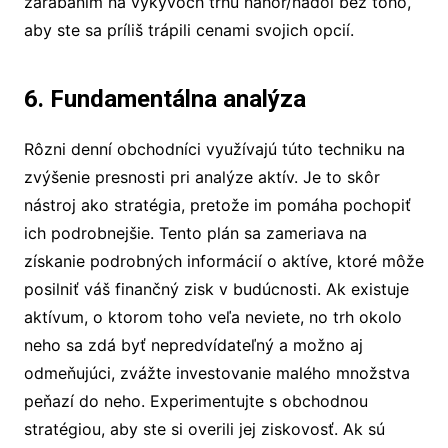
zarábaním na výkyvoch trhu nahor/nadol bez toho,
aby ste sa príliš trápili cenami svojich opcií.
6. Fundamentálna analýza
Rôzni denní obchodníci využívajú túto techniku na
zvýšenie presnosti pri analýze aktív. Je to skôr
nástroj ako stratégia, pretože im pomáha pochopiť
ich podrobnejšie. Tento plán sa zameriava na
získanie podrobných informácií o aktíve, ktoré môže
posilniť váš finančný zisk v budúcnosti. Ak existuje
aktívum, o ktorom toho veľa neviete, no trh okolo
neho sa zdá byť nepredvídateľný a možno aj
odmeňujúci, zvážte investovanie malého množstva
peňazí do neho. Experimentujte s obchodnou
stratégiou, aby ste si overili jej ziskovosť. Ak sú