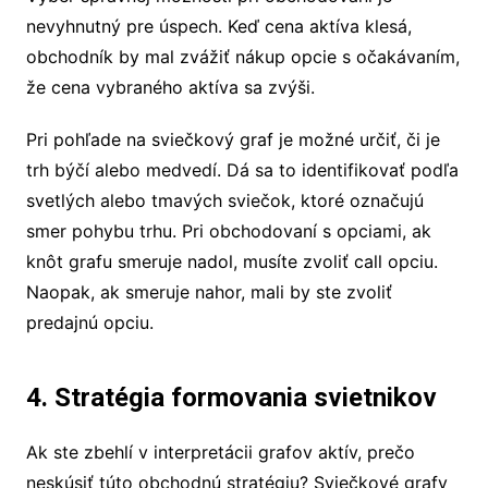
nevyhnutný pre úspech. Keď cena aktíva klesá,
obchodník by mal zvážiť nákup opcie s očakávaním,
že cena vybraného aktíva sa zvýši.
Pri pohľade na sviečkový graf je možné určiť, či je
trh býčí alebo medvedí. Dá sa to identifikovať podľa
svetlých alebo tmavých sviečok, ktoré označujú
smer pohybu trhu. Pri obchodovaní s opciami, ak
knôt grafu smeruje nadol, musíte zvoliť call opciu.
Naopak, ak smeruje nahor, mali by ste zvoliť
predajnú opciu.
4. Stratégia formovania svietnikov
Ak ste zbehlí v interpretácii grafov aktív, prečo
neskúsiť túto obchodnú stratégiu? Sviečkové grafy