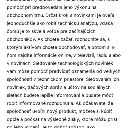
pomôcť pri predpovedaní jeho výkonu na
obchodnom trhu. Držať krok s novinkami je oveľa
jednoduchšie ako robiť technickú analýzu, vďaka
čomu je to skvelá voľba pre začínajúcich
obchodníkov. Ak chcete začať, rozhodnite sa, s
ktorým aktívom chcete obchodovať, a potom si o
ňom nájdite informácie online, v televízii, rádiu alebo
v novinách. Sledovanie technologických noviniek
vám môže pomôcť predvídať oznámenia od veľkých
spoločností v technickom priestore. Sledovaním ich
noviniek, tlačových správ a účtov na sociálnych
sieťach budete lepšie informovaní a budete môcť
robiť informované rozhodnutia. Ak očakávate, že
spoločnosť uvoľní nový produkt, môžete si kúpiť
opcie a počkať na výsledné zisky, ktoré môžu prísť
po jeho vydaní. Je to dobrý spôsob, ako