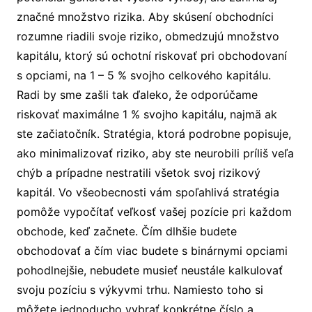
značné množstvo rizika. Aby skúsení obchodníci
rozumne riadili svoje riziko, obmedzujú množstvo
kapitálu, ktorý sú ochotní riskovať pri obchodovaní
s opciami, na 1 – 5 % svojho celkového kapitálu.
Radi by sme zašli tak ďaleko, že odporúčame
riskovať maximálne 1 % svojho kapitálu, najmä ak
ste začiatočník. Stratégia, ktorá podrobne popisuje,
ako minimalizovať riziko, aby ste neurobili príliš veľa
chýb a prípadne nestratili všetok svoj rizikový
kapitál. Vo všeobecnosti vám spoľahlivá stratégia
pomôže vypočítať veľkosť vašej pozície pri každom
obchode, keď začnete. Čím dlhšie budete
obchodovať a čím viac budete s binárnymi opciami
pohodlnejšie, nebudete musieť neustále kalkulovať
svoju pozíciu s výkyvmi trhu. Namiesto toho si
môžete jednoducho vybrať konkrétne číslo a