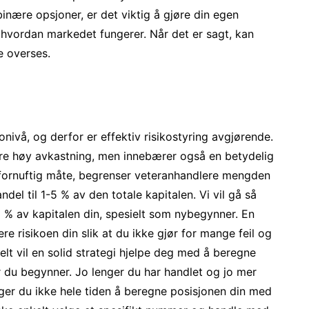
nære opsjoner, er det viktig å gjøre din egen
v hvordan markedet fungerer. Når det er sagt, kan
e overses.
nivå, og derfor er effektiv risikostyring avgjørende.
ere høy avkastning, men innebærer også en betydelig
 fornuftig måte, begrenser veteranhandlere mengden
andel til 1-5 % av den totale kapitalen. Vi vil gå så
1 % av kapitalen din, spesielt som nybegynner. En
e risikoen din slik at du ikke gjør for mange feil og
relt vil en solid strategi hjelpe deg med å beregne
r du begynner. Jo lenger du har handlet og jo mer
ger du ikke hele tiden å beregne posisjonen din med