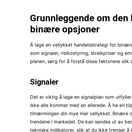
Grunnleggende om den b
binære opsjoner
Å lage en vellykket handelsstrategi for binær
som signaler, risikostyring, streikpriser og e
planen, sørg for å forstå disse faktorene slik 
Signaler
Det er viktig å lage en signalplan som utfylle
ikke alle kommer med en allerede. Å ha en til
tilnærmingen din mye mer vellykket. Binære op
trendene i markedet. De kan sendes ut av bed
tekniske indikatorer, slik at du ikke trenger 