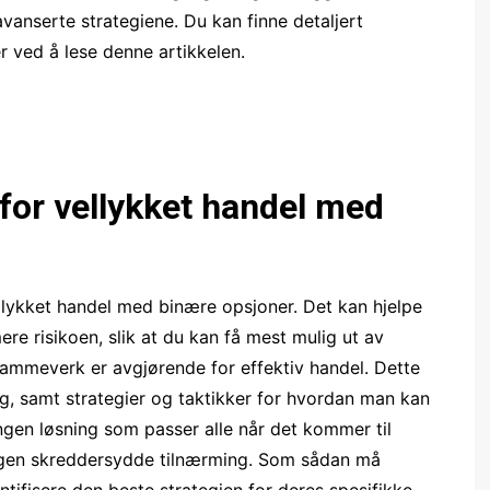
avanserte strategiene. Du kan finne detaljert
r ved å lese denne artikkelen.
for vellykket handel med
ellykket handel med binære opsjoner. Det kan hjelpe
 risikoen, slik at du kan få mest mulig ut av
rammeverk er avgjørende for effektiv handel. Dette
ing, samt strategier og taktikker for hvordan man kan
ngen løsning som passer alle når det kommer til
n egen skreddersydde tilnærming. Som sådan må
ntifisere den beste strategien for deres spesifikke