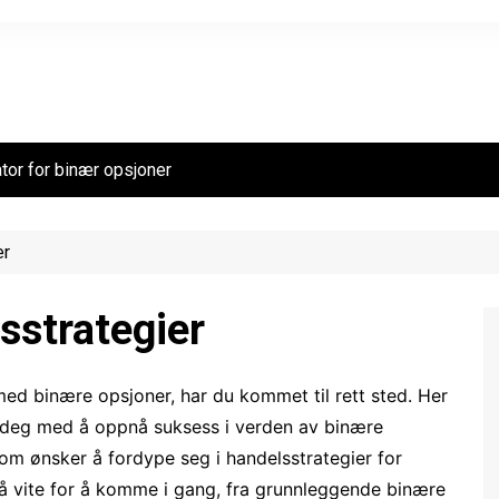
tor for binær opsjoner
er
sstrategier
d binære opsjoner, har du kommet til rett sted. Her
lpe deg med å oppnå suksess i verden av binære
 som ønsker å fordype seg i handelsstrategier for
r å vite for å komme i gang, fra grunnleggende binære