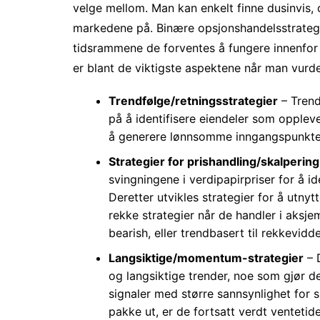
velge mellom. Man kan enkelt finne dusinvis, 
markedene på. Binære opsjonshandelsstrategie
tidsrammene de forventes å fungere innenfor 
er blant de viktigste aspektene når man vurde
Trendfølge/retningsstrategier
– Trend
på å identifisere eiendeler som oppleve
å generere lønnsomme inngangspunkter
Strategier for prishandling/skalpering
svingningene i verdipapirpriser for å i
Deretter utvikles strategier for å utnyt
rekke strategier når de handler i aksjemar
bearish, eller trendbasert til rekkevidde
Langsiktige/momentum-strategier
– D
og langsiktige trender, noe som gjør d
signaler med større sannsynlighet for 
pakke ut, er de fortsatt verdt ventetid