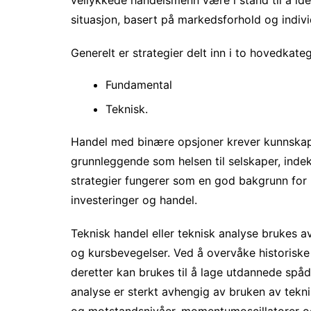
situasjon, basert på markedsforhold og individ
Generelt er strategier delt inn i to hovedkateg
Fundamental
Teknisk.
Handel med binære opsjoner krever kunnskap 
grunnleggende som helsen til selskaper, ind
strategier fungerer som en god bakgrunn for h
investeringer og handel.
Teknisk handel eller teknisk analyse brukes a
og kursbevegelser. Ved å overvåke historiske 
deretter kan brukes til å lage utdannede spåd
analyse er sterkt avhengig av bruken av tekni
og motstandsnivåer, momentumoscillatorer og m