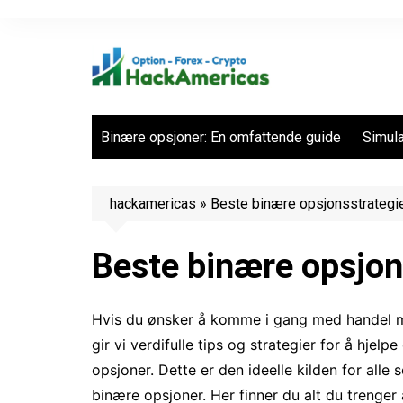
Hopp
til
innhold
Binære opsjoner: En omfattende guide
Simula
hackamericas
»
Beste binære opsjonsstrategi
Beste binære opsjon
Hvis du ønsker å komme i gang med handel me
gir vi verdifulle tips og strategier for å hje
opsjoner. Dette er den ideelle kilden for alle
binære opsjoner. Her finner du alt du trenge