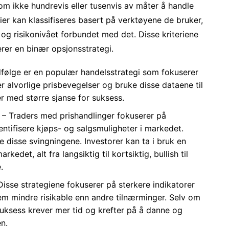
om ikke hundrevis eller tusenvis av måter å handle
r kan klassifiseres basert på verktøyene de bruker,
og risikonivået forbundet med det. Disse kriteriene
rer en binær opsjonsstrategi.
følge er en populær handelsstrategi som fokuserer
r alvorlige prisbevegelser og bruke disse dataene til
 med større sjanse for suksess.
– Traders med prishandlinger fokuserer på
dentifisere kjøps- og salgsmuligheter i markedet.
te disse svingningene. Investorer kan ta i bruk en
kedet, alt fra langsiktig til kortsiktig, bullish til
.
isse strategiene fokuserer på sterkere indikatorer
em mindre risikable enn andre tilnærminger. Selv om
suksess krever mer tid og krefter på å danne og
en.