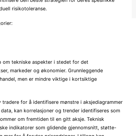
uell risikotoleranse.
orier:
om tekniske aspekter i stedet for det
ekser, markeder og økonomier. Grunnleggende
andel, men er mindre viktige i kortsiktige
v tradere for å identifisere mønstre i aksjediagrammer
data, kan korrelasjoner og trender identifiseres som
ommer om fremtiden til en gitt aksje. Teknisk
ske indikatorer som glidende gjennomsnitt, støtte-
er for å forutse prisendringer. I tillegg kan