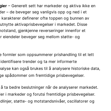
gier
– Generelt sett har markeder og aktiva ikke en
nder – de beveger seg vanligvis opp og ned i et
 karakterer definerer ofte toppen og bunnen av
 å utnytte aktivaprisbevegelser i markedet. Disse
motstand, gjenkjenne reverseringer innenfor et
år eiendeler beveger seg mellom støtte- og
e formler som oppsummerer prishandling til et lett
å identifisere trender og ta mer informerte
nalyse kan også brukes til å analysere historiske data,
ige spådommer om fremtidige prisbevegelser.
e å ta bedre beslutninger når de analyserer markedet.
nder i markeder og forutsi fremtidige prisbevegelser.
dlinjer, støtte- og motstandsnivåer, oscillatorer og