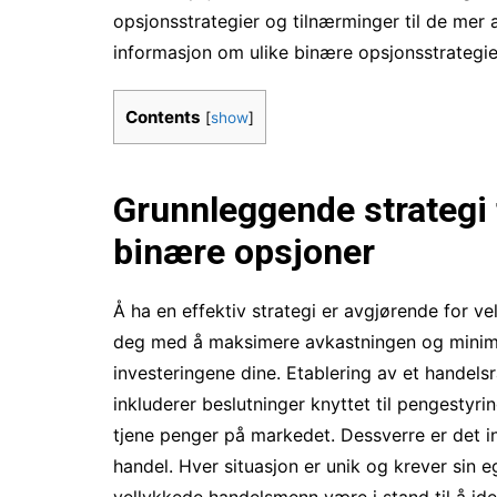
opsjonsstrategier og tilnærminger til de mer 
informasjon om ulike binære opsjonsstrategie
Contents
[
show
]
Grunnleggende strategi 
binære opsjoner
Å ha en effektiv strategi er avgjørende for v
deg med å maksimere avkastningen og minimere
investeringene dine. Etablering av et handels
inkluderer beslutninger knyttet til pengestyr
tjene penger på markedet. Dessverre er det i
handel. Hver situasjon er unik og krever si
vellykkede handelsmenn være i stand til å ide