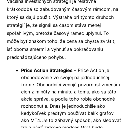
Väčšina investičných stratégií je relatívne
krátkodobá so zabudovaným časovým rámcom, na
ktorý sa dajú použiť. Výstraha pri týchto druhoch
stratégií je, že signál sa časom stáva menej
spoľahlivým, pretože časový rámec uplynul. To
môže byť znakom toho, že cena sa chystá zvrátiť,
ísť oboma smermi a vyhnúť sa pokračovaniu
predchádzajúceho pohybu.
Price Action Strategies
– Price Action je
obchodovanie vo svojej najjednoduchšej
forme. Obchodníci venujú pozornosť zmenám
cien z minúty na minútu a tomu, ako sa táto
akcia správa, a podľa toho robia obchodné
rozhodnutia. Dnes je jednoduchšie ako
kedykoľvek predtým používať balík grafov
ako MT4. Je to zábavný spôsob, ako sledovať
trh a nájsť ziskové modely! Graf bude