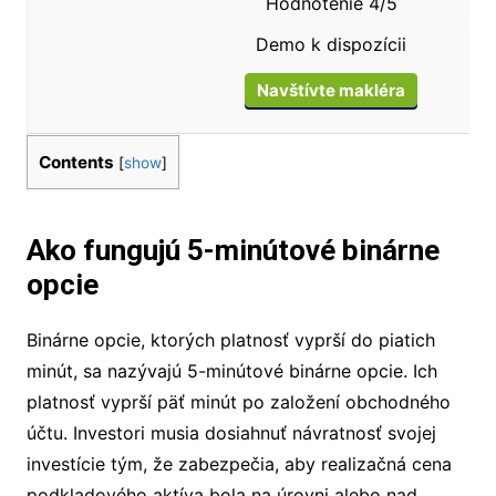
Hodnotenie 4/5
Demo k dispozícii
Navštívte makléra
Contents
[
show
]
Ako fungujú 5-minútové binárne
opcie
Binárne opcie, ktorých platnosť vyprší do piatich
minút, sa nazývajú 5-minútové binárne opcie. Ich
platnosť vyprší päť minút po založení obchodného
účtu. Investori musia dosiahnuť návratnosť svojej
investície tým, že zabezpečia, aby realizačná cena
podkladového aktíva bola na úrovni alebo nad