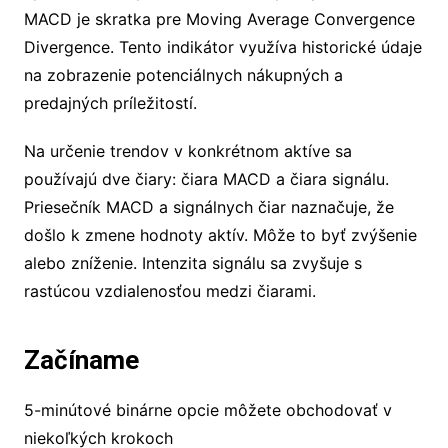
MACD je skratka pre Moving Average Convergence
Divergence. Tento indikátor využíva historické údaje
na zobrazenie potenciálnych nákupných a
predajných príležitostí.
Na určenie trendov v konkrétnom aktíve sa
používajú dve čiary: čiara MACD a čiara signálu.
Priesečník MACD a signálnych čiar naznačuje, že
došlo k zmene hodnoty aktív. Môže to byť zvýšenie
alebo zníženie. Intenzita signálu sa zvyšuje s
rastúcou vzdialenosťou medzi čiarami.
Začíname
5-minútové binárne opcie môžete obchodovať v
niekoľkých krokoch