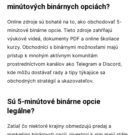
minútových binárnych opciách?
Online zdroje sú bohaté na to, ako obchodovať 5-
minútové binárne opcie. Tieto zdroje zahŕňajú
výukové videá, dokumenty PDF a online školiace
kurzy. Obchodníci s binárnymi možnosťami majú
prístup k mnohým aktívnym komunitám
prostredníctvom kanálov ako Telegram a Discord,
kde môžu dostávať rady a tipy týkajúce sa
obchodných stratégií a ukazovateľov.
Sú 5-minútové binárne opcie
legálne?
Zatiaľ čo niektoré krajiny obmedzujú predaj a
marketing binárnych opcií, investori k nim majú stále