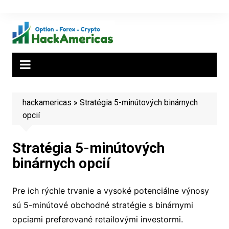
Skip
to
content
hackamericas
»
Stratégia 5-minútových binárnych
opcií
Stratégia 5-minútových
binárnych opcií
Pre ich rýchle trvanie a vysoké potenciálne výnosy
sú 5-minútové obchodné stratégie s binárnymi
opciami preferované retailovými investormi.