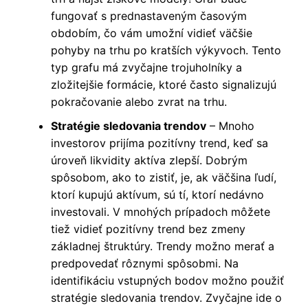
fungovať s prednastaveným časovým
obdobím, čo vám umožní vidieť väčšie
pohyby na trhu po kratších výkyvoch. Tento
typ grafu má zvyčajne trojuholníky a
zložitejšie formácie, ktoré často signalizujú
pokračovanie alebo zvrat na trhu.
Stratégie sledovania trendov
– Mnoho
investorov prijíma pozitívny trend, keď sa
úroveň likvidity aktíva zlepší. Dobrým
spôsobom, ako to zistiť, je, ak väčšina ľudí,
ktorí kupujú aktívum, sú tí, ktorí nedávno
investovali. V mnohých prípadoch môžete
tiež vidieť pozitívny trend bez zmeny
základnej štruktúry. Trendy možno merať a
predpovedať rôznymi spôsobmi. Na
identifikáciu vstupných bodov možno použiť
stratégie sledovania trendov. Zvyčajne ide o