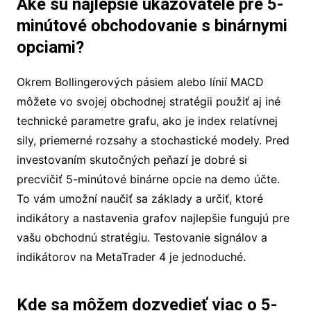
Aké sú najlepšie ukazovatele pre 5-
minútové obchodovanie s binárnymi
opciami?
Okrem Bollingerových pásiem alebo línií MACD
môžete vo svojej obchodnej stratégii použiť aj iné
technické parametre grafu, ako je index relatívnej
sily, priemerné rozsahy a stochastické modely. Pred
investovaním skutočných peňazí je dobré si
precvičiť 5-minútové binárne opcie na demo účte.
To vám umožní naučiť sa základy a určiť, ktoré
indikátory a nastavenia grafov najlepšie fungujú pre
vašu obchodnú stratégiu. Testovanie signálov a
indikátorov na MetaTrader 4 je jednoduché.
Kde sa môžem dozvedieť viac o 5-