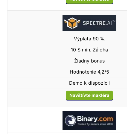
Výplata 90 %.
10 $ min. Záloha
Žiadny bonus
Hodnotenie 4,2/5
Demo k dispozícii
Navštívte makléra