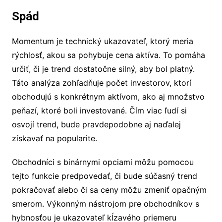
Spád
Momentum je technický ukazovateľ, ktorý meria
rýchlosť, akou sa pohybuje cena aktíva. To pomáha
určiť, či je trend dostatočne silný, aby bol platný.
Táto analýza zohľadňuje počet investorov, ktorí
obchodujú s konkrétnym aktívom, ako aj množstvo
peňazí, ktoré boli investované. Čím viac ľudí si
osvojí trend, bude pravdepodobne aj naďalej
získavať na popularite.
Obchodníci s binárnymi opciami môžu pomocou
tejto funkcie predpovedať, či bude súčasný trend
pokračovať alebo či sa ceny môžu zmeniť opačným
smerom. Výkonným nástrojom pre obchodníkov s
hybnosťou je ukazovateľ kĺzavého priemeru