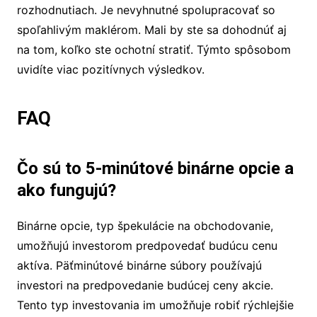
rozhodnutiach. Je nevyhnutné spolupracovať so
spoľahlivým maklérom. Mali by ste sa dohodnúť aj
na tom, koľko ste ochotní stratiť. Týmto spôsobom
uvidíte viac pozitívnych výsledkov.
FAQ
Čo sú to 5-minútové binárne opcie a
ako fungujú?
Binárne opcie, typ špekulácie na obchodovanie,
umožňujú investorom predpovedať budúcu cenu
aktíva. Päťminútové binárne súbory používajú
investori na predpovedanie budúcej ceny akcie.
Tento typ investovania im umožňuje robiť rýchlejšie