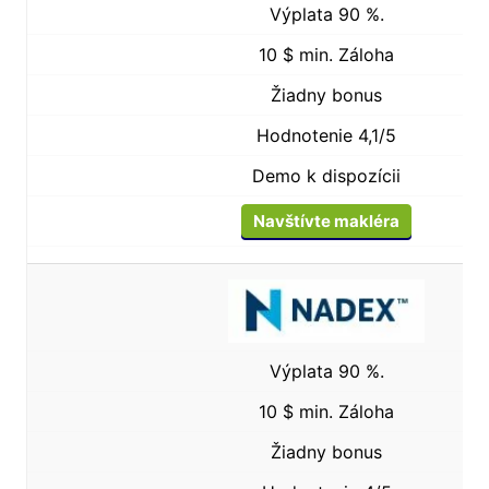
Výplata 90 %.
10 $ min. Záloha
Žiadny bonus
Hodnotenie 4,1/5
Demo k dispozícii
Navštívte makléra
Výplata 90 %.
10 $ min. Záloha
Žiadny bonus