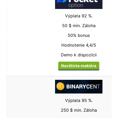
Výplata 92 %.
50 $ min. Záloha
50% bonus
Hodnotenie 4,4/5
Demo k dispozícii
Navštívte makléra
Výplata 95 %.
250 $ min. Záloha