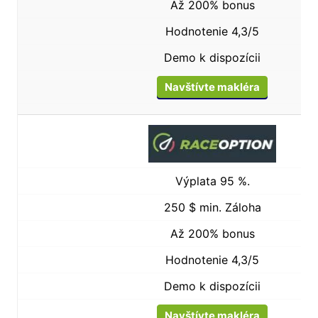
Až 200% bonus
Hodnotenie 4,3/5
Demo k dispozícii
Navštívte makléra
Výplata 95 %.
250 $ min. Záloha
Až 200% bonus
Hodnotenie 4,3/5
Demo k dispozícii
Navštívte makléra