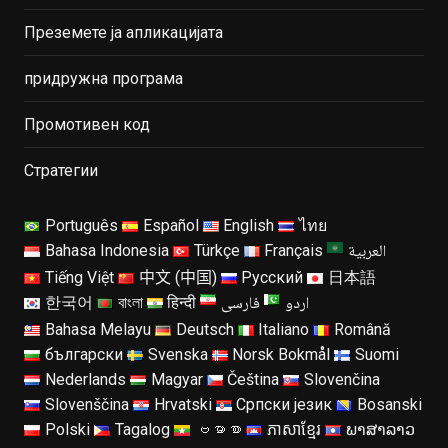
Преземете ја апликацијата
придружна програма
Промотивен код
Стратегии
Português
Español
English
ไทย
العربية
Bahasa Indonesia
Türkçe
Français
Tiếng Việt
中文 (中国)
Русский
日本語
اردو
فارسی
한국어
বাংলা
हिन्दी
Bahasa Melayu
Deutsch
Italiano
Română
български
Svenska
Norsk Bokmål
Suomi
Nederlands
Magyar
Čeština
Slovenčina
Slovenščina
Hrvatski
Српски језик
Bosanski
Polski
Tagalog
ဗမာစာ
ភាសាខ្មែរ
ພາສາລາວ