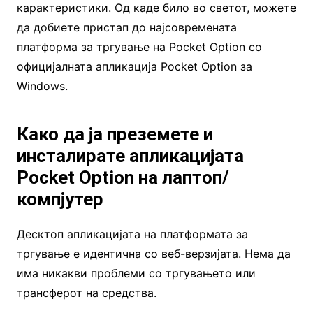
карактеристики. Од каде било во светот, можете
да добиете пристап до најсовремената
платформа за тргување на Pocket Option со
официјалната апликација Pocket Option за
Windows.
Како да ја преземете и
инсталирате апликацијата
Pocket Option на лаптоп/
компјутер
Десктоп апликацијата на платформата за
тргување е идентична со веб-верзијата. Нема да
има никакви проблеми со тргувањето или
трансферот на средства.