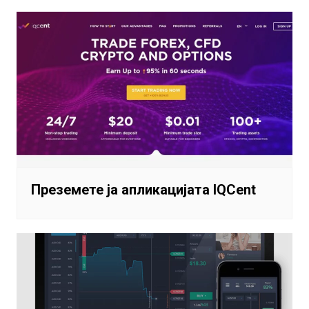
Преземете ја апликацијата IQCent