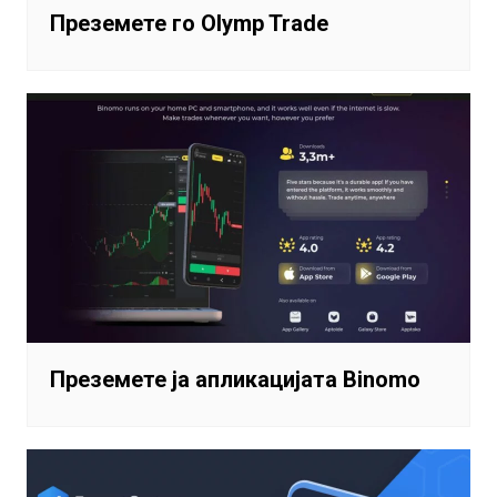
Преземете го Olymp Trade
Преземете ја апликацијата Binomo