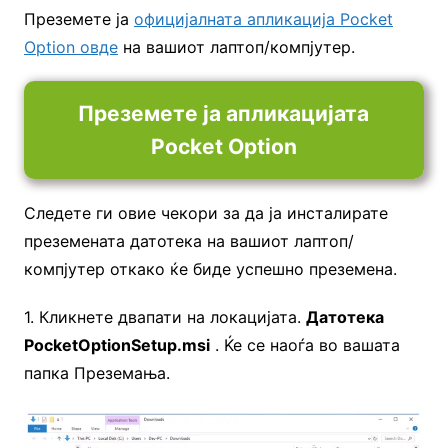
Преземете ја
официјалната апликација Pocket
Option овде
на вашиот лаптоп/компјутер.
Преземете ја апликацијата
Pocket Option
Следете ги овие чекори за да ја инсталирате
преземената датотека на вашиот лаптоп/
компјутер откако ќе биде успешно преземена.
1. Кликнете двапати на локацијата.
Датотека
PocketOptionSetup.msi
. Ќе се наоѓа во вашата
папка Преземања.