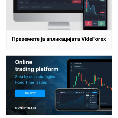
Преземете ја апликацијата VideForex