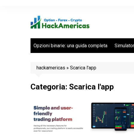
Salta
al
contenuto
Opzioni binarie: una guida completa
Simulator
hackamericas
»
Scarica l'app
Categoria:
Scarica l'app