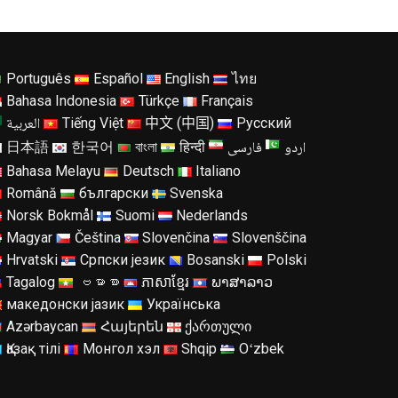
Português
Español
English
ไทย
Bahasa Indonesia
Türkçe
Français
العربية
Tiếng Việt
中文 (中国)
Русский
اردو
فارسی
日本語
한국어
বাংলা
हिन्दी
Bahasa Melayu
Deutsch
Italiano
Română
български
Svenska
Norsk Bokmål
Suomi
Nederlands
Magyar
Čeština
Slovenčina
Slovenščina
Hrvatski
Српски језик
Bosanski
Polski
Tagalog
ဗမာစာ
ភាសាខ្មែរ
ພາສາລາວ
македонски јазик
Українська
Azərbaycan
Հայերեն
ქართული
Қазақ тілі
Монгол хэл
Shqip
Oʻzbek