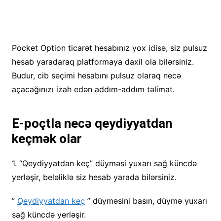
Pocket Option ticarət hesabınız yox idisə, siz pulsuz
hesab yaradaraq platformaya daxil ola bilərsiniz.
Budur, cib seçimi hesabını pulsuz olaraq necə
açacağınızı izah edən addım-addım təlimat.
E-poçtla necə qeydiyyatdan
keçmək olar
1. “Qeydiyyatdan keç” düyməsi yuxarı sağ küncdə
yerləşir, beləliklə siz hesab yarada bilərsiniz.
”
Qeydiyyatdan keç
” düyməsini basın, düymə yuxarı
sağ küncdə yerləşir.