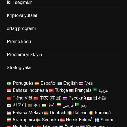
İkili seçimlər
Kriptovalyutalar
ortaq proqramı
Promo kodu
Proqramı yükləyin
Strategiyalar
Português
Español
English
ไทย
العربية
Bahasa Indonesia
Türkçe
Français
Tiếng Việt
中文 (中国)
Русский
日本語
اردو
فارسی
한국어
বাংলা
हिन्दी
Bahasa Melayu
Deutsch
Italiano
Română
български
Svenska
Norsk Bokmål
Suomi
Nederlands
Magyar
Čeština
Slovenčina