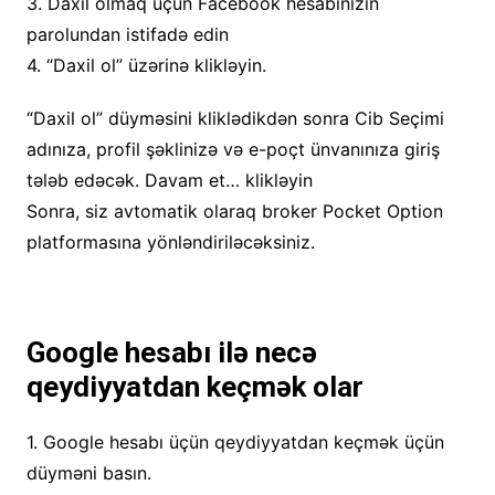
3. Daxil olmaq üçün Facebook hesabınızın
parolundan istifadə edin
4. “Daxil ol” üzərinə klikləyin.
“Daxil ol” düyməsini kliklədikdən sonra Cib Seçimi
adınıza, profil şəklinizə və e-poçt ünvanınıza giriş
tələb edəcək. Davam et… klikləyin
Sonra, siz avtomatik olaraq broker Pocket Option
platformasına yönləndiriləcəksiniz.
Google hesabı ilə necə
qeydiyyatdan keçmək olar
1. Google hesabı üçün qeydiyyatdan keçmək üçün
düyməni basın.