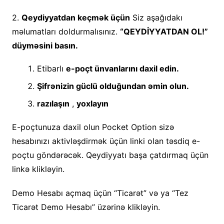
2.
Qeydiyyatdan keçmək üçün
Siz aşağıdakı
məlumatları doldurmalısınız.
“QEYDİYYATDAN OL!”
düyməsini basın.
Etibarlı
e-poçt ünvanlarını daxil edin.
Şifrənizin güclü olduğundan əmin olun.
razılaşın
,
yoxlayın
E-poçtunuza daxil olun Pocket Option sizə
hesabınızı aktivləşdirmək üçün linki olan təsdiq e-
poçtu göndərəcək. Qeydiyyatı başa çatdırmaq üçün
linkə klikləyin.
Demo Hesabı açmaq üçün “Ticarət” və ya “Tez
Ticarət Demo Hesabı” üzərinə klikləyin.