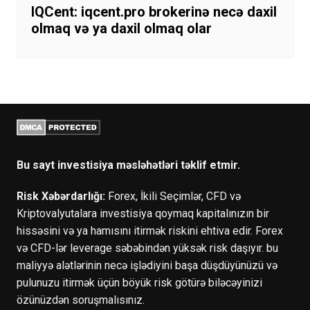
IQCent: iqcent.pro brokerinə necə daxil
olmaq və ya daxil olmaq olar
Bu sayt investisiya məsləhətləri təklif etmir.
Risk Xəbərdarlığı:
Forex, İkili Seçimlər, CFD və
Kriptovalyutalara investisiya qoymaq kapitalınızın bir
hissəsini və ya hamısını itirmək riskini ehtiva edir. Forex
və CFD-lər leverage səbəbindən yüksək risk daşıyır. bu
maliyyə alətlərinin necə işlədiyini başa düşdüyünüzü və
pulunuzu itirmək üçün böyük risk götürə biləcəyinizi
özünüzdən soruşmalısınız.