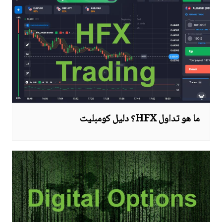
ما هو تداول HFX؟ دليل كومبليت