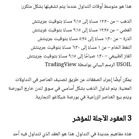
هذا هو متوسط ​​أوقات التداول عندما يتم تشغيلها بشكل متكرر:
الذهب – من ١٢:٢٠ مساءً إلى ٩:١٥ مساءً بتوقيت جرينتش
الفضي – من ١٢:٢٥ مساءً إلى ٩:١٥ مساءً بتوقيت غرينتش
الذرة – من ١:٣٠ مساءً إلى ٥:٢٥ مساءً بتوقيت جرينتش
النفط الخام – من ١ مساءً إلى ٦:٣٠ مساءً بتوقيت جرينتش
الغاز الطبيعي – ١:٣٠ صباحًا إلى ٩:١٥ مساءً بتوقيت جرينتش
USOIL الرسم البياني بواسطة TradingView
يمكن أيضًا إجراء الصفقات عن طريق تصنيف العناصر في التداولات
المعنية. يتم تداول الذهب بشكل أساسي في سوق لندن خارج البورصة
ويتم بيع العناصر الزراعية في بورصة شيكاغو التجارية.
3 العقود الآجلة للمؤشر
هذه مفاهيم جديدة في التداول. هذا هو العقد الذي تتداول فيه أحد