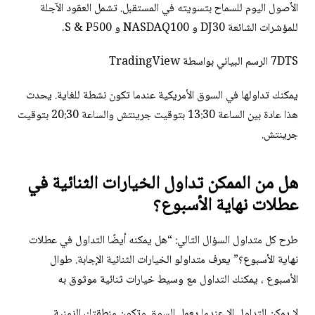
الأصول اليوم للسماح بتسويته في المستقبل. تشمل العقود الآجلة
للمؤشرات الشائعة DJ30 و NASDAQ100 و S & P500.
7DTS الرسم البياني بواسطة TradingView
يمكنك تداولها في السوق الأمريكية عندما تكون نشطة للغاية. يحدث
هذا عادة بين الساعة 13:30 بتوقيت جرينتش والساعة 20:30 بتوقيت
جرينتش.
هل من الممكن تداول الخيارات الثنائية في
عطلات نهاية الأسبوع؟
طرح كل متداول السؤال التالي: “هل يمكنه أيضًا التداول في عطلات
نهاية الأسبوع؟” يعرف متداولو الخيارات الثنائية الإجابة. طوال
الأسبوع ، يمكنك التداول مع وسيط خيارات ثنائية موثوق به
لا يمكن التداول إلا عندما يعمل السوق وتكون منطقتك الزمنية