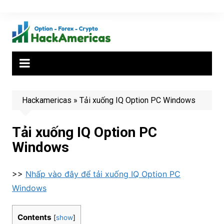
Chuyển
đến
phần
nội
dung
Hackamericas
»
Tải xuống IQ Option PC Windows
Tải xuống IQ Option PC
Windows
>>
Nhấp vào đây để tải xuống IQ Option PC
Windows
Contents
[
show
]