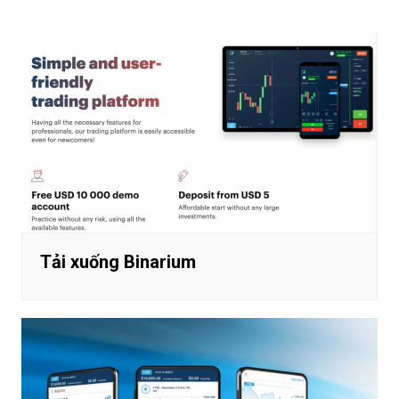
hướng
bài
viết
Tải xuống Binarium