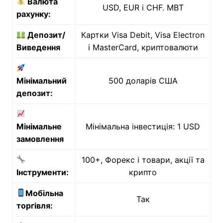
Валюта
USD, EUR і CHF. MBT
рахунку:
Депозит/
Картки Visa Debit, Visa Electron
Виведення
і MasterCard, криптовалюти
Мінімальний
500 доларів США
депозит:
Мінімальне
Мінімальна інвестиція: 1 USD
замовлення
100+, Форекс і товари, акції та
Інструменти:
крипто
Мобільна
Так
торгівля: