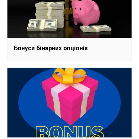
Бонуси бінарних опціонів