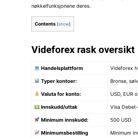
nøkkelfunksjonene deres.
Contents
[
show
]
Videforex rask oversikt
Handelsplattform
Videforex h
Typer kontoer:
Bronse, sølv
Valuta for konto:
USD, EUR o
Innskudd/uttak
Visa Debet-
Minimum innskudd:
500 USD
Minimumsbestilling
Minimum inv