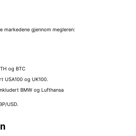
disse markedene gjennom megleren:
 ETH og BTC
ert USA100 og UK100.
, inkludert BMW og Lufthansa
GBP/USD.
on