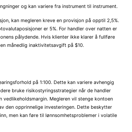
ngninger og kan variere fra instrument til instrument.
jon, kan megleren kreve en provisjon på opptil 2,5%.
tovalutaposisjoner er 5%. For handler over natten er
nens pålydende. Hvis klienter ikke klarer å fullføre
 en månedlig inaktivitetsavgift på $10.
aringsforhold på 1:100. Dette kan variere avhengig
dere bruke risikostyringsstrategier når de handler
en vedlikeholdsmargin. Megleren vil stenge kontoen
av den opprinnelige investeringen. Dette beskytter
nn, men kan føre til lønnsomhetsproblemer i volatile