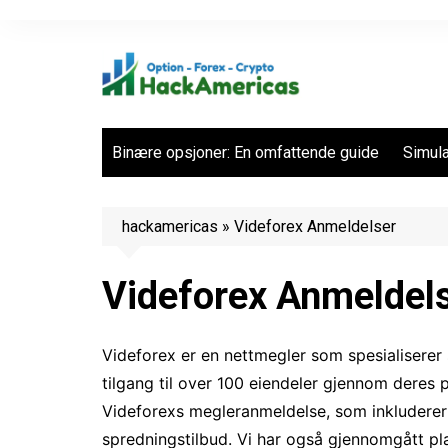
Hopp
til
innhold
Binære opsjoner: En omfattende guide
Simula
hackamericas
»
Videforex Anmeldelser
Videforex Anmeldel
Videforex er en nettmegler som spesialiserer
tilgang til over 100 eiendeler gjennom deres
Videforexs megleranmeldelse, som inkluderer
spredningstilbud. Vi har også gjennomgått pl