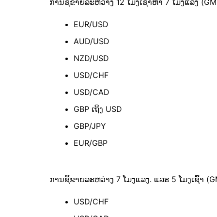
ການຊື້ຂາຍລະຫວ່າງ 12 ໂມງເຊົ້າຫາ 7 ໂມງແລງ (GM
EUR/USD
AUD/USD
NZD/USD
USD/CHF
USD/CAD
GBP ເຖິງ USD
GBP/JPY
EUR/GBP
ການຊື້ຂາຍລະຫວ່າງ 7 ໂມງແລງ. ແລະ 5 ໂມງເຊົ້າ (G
USD/CHF