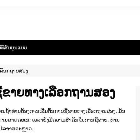
ືທີ່ສົມບູນແບບ
ງເລືອກຖານສອງ
ນຊື້ຂາຍທາງເລືອກຖານສອງ
່ານຖ້າທ່ານຕ້ອງການເລີ່ມຕົ້ນການຊື້ຂາຍທາງເລືອກຖານສອງ. ມັນ
ະການຄາດຄະເນ; ເວລາຍັງມີຄວາມສໍາຄັນໃນການຊື້ຂາຍ. ທ່ານ
ໍາໄລຈາກຕະຫຼາດ.