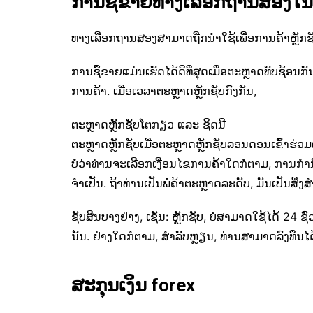
ການຊື້ຂາຍທາງເລືອກຖານສອງໃນເວລ
ທາງເລືອກຖານສອງສາມາດຖືກນໍາໃຊ້ເພື່ອການຄ້າຫຼັກຊັບ,
ການຊື້ຂາຍແມ່ນເຮັດໄດ້ດີທີ່ສຸດເມື່ອຕະຫຼາດທັບຊ້ອນກັນ
ການຄ້າ. ເມື່ອເວລາຕະຫຼາດຫຼັກຊັບກົງກັນ,
ຕະຫຼາດຫຼັກຊັບໂຕກຽວ ແລະ ຊິດນີ
ຕະຫຼາດຫຼັກຊັບເມື່ອຕະຫຼາດຫຼັກຊັບລອນດອນເຂົ້າຮ່
ບໍ່ວ່າທ່ານຈະເລືອກເງື່ອນໄຂການຄ້າໃດກໍ່ຕາມ, ການກໍານ
ຈໍາເປັນ. ຖ້າທ່ານເປັນພໍ່ຄ້າຕະຫຼາດລະດັບ, ມັນເປັນສິ່ງສໍາ
ຊັບສິນບາງຢ່າງ, ເຊັ່ນ: ຫຼັກຊັບ, ບໍ່ສາມາດໃຊ້ໄດ້ 24 ຊົ
ນັ້ນ. ຢ່າງໃດກໍຕາມ, ສໍາລັບຫຼຽນ, ທ່ານສາມາດລົງທຶນໄດ
ສະກຸນເງິນ forex