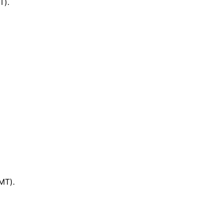
T).
MT).