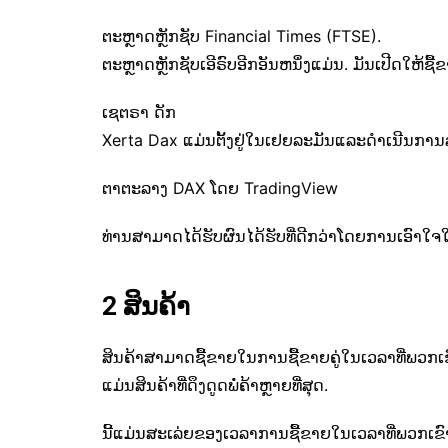
ຕະຫຼາດຫຼັກຊັບ Financial Times (FTSE).
ຕະຫຼາດຫຼັກຊັບເອີຣົບອີກອັນຫນຶ່ງແມ່ນ. ມັນເປີດໃຫ້ຊ
ເຊຕຣາ ດັກ
Xerta Dax ແມ່ນຕັ້ງຢູ່ໃນເຢຍລະມັນແລະດໍາເນີນກາ
ຕາຕະລາງ DAX ໂດຍ TradingView
ທ່ານສາມາດໄດ້ຮັບຜົນໄດ້ຮັບທີ່ດີກວ່າໂດຍການເອົາໃ
2 ສິນຄ້າ
ສິນຄ້າສາມາດຊື້ຂາຍໃນການຊື້ຂາຍຄູ່ໃນເວລາທີ່ພວກເຂ
ແມ່ນສິນຄ້າທີ່ດຶງດູດພໍ່ຄ້າຫຼາຍທີ່ສຸດ.
ນີ້ແມ່ນສະເລ່ຍຂອງເວລາການຊື້ຂາຍໃນເວລາທີ່ພວກເຂົາແ