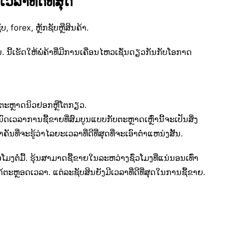
າທີ່ດີທີ່ສຸດ
 forex, ຫຼັກຊັບຫຼືສິນຄ້າ.
. ນີ້ເຮັດໃຫ້ພໍ່ຄ້າທີ່ມີການເຄື່ອນໄຫວເຊັ່ນດຽວກັນກັບໂອກາດ
ວມຕະຫຼາດນິວຢອກຫຼືໂຕກຽວ.
ົດເວລາການຊື້ຂາຍທີ່ສົມບູນແບບກັບຕະຫຼາດເຫຼົ່ານີ້ຈະເປັນສິ່ງ
ຄັນທີ່ຈະຮູ້ວ່າໄລຍະເວລາທີ່ດີທີ່ສຸດທີ່ຈະເອົາຕໍາແຫນ່ງສັ້ນ.
່ວໂມງຕໍ່ມື້. ຮຸ້ນສາມາດຊື້ຂາຍໃນລະຫວ່າງຊົ່ວໂມງທີ່ແນ່ນອນເທົ່າ
້ຕະຫຼອດເວລາ. ແຕ່ລະຊັບສິນຍັງມີເວລາທີ່ດີທີ່ສຸດໃນການຊື້ຂາຍ.