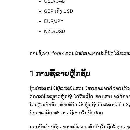
USD/CAD
GBP ເຖິງ USD
EUR/JPY
NZD/USD
ການຊື້ຂາຍ forex ສ່ວນໃຫຍ່ສາມາດປະຕິບັດໄດ້ລະຫ
1 ການຊື້ຂາຍຫຼັກຊັບ
ຮຸ້ນບໍ່ສະເຫມີມີຢູ່ແລະຮຸ້ນສ່ວນໃຫຍ່ສາມາດຊື້ຂາຍໄດ້
ດັດຊະນີຕະຫຼາດຫຼັກຊັບໄດ້ຖືກເປີດ. ທ່ານສາມາດຊື້ຂາຍຮຸ້
ໂຕກຽວເທົ່ານັ້ນ. ຄ້າຍຄືກັນກັບຫຼັກຊັບອົດສະຕາລີໃນ 
ຊັບອາເມລິກາສາມາດຊື້ຂາຍໃນນິວຢອກ.
ນອກນັ້ນທ່ານຍັງອາດຈະມີຄວາມສົນໃຈໃນຊົ່ວໂມງຂອງຕະຫ