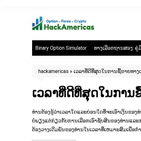
Skip
to
content
Binary Option Simulator
ທາງເລືອກຖານສອງ: ຄູ່ມ
hackamericas
»
ເວລາທີ່ດີທີ່ສຸດໃນການຊື້ຂາຍທາ
ເວລາທີ່ດີທີ່ສຸດໃນກາ
ທ່ານຕ້ອງຮູ້ວ່າເວລາໃດແລະບ່ອນໃດທີ່ຈະເອົາເງິນຂອງທ
ບໍ່ພຽງແຕ່ກ່ຽວກັບການເລືອກເອົາຊັບສິນຂອງທ່ານແລ
ຕ້ອງວາງເດີມພັນຂອງທ່ານໃນເວລາທີ່ເຫມາະສົມເພື່ອກ