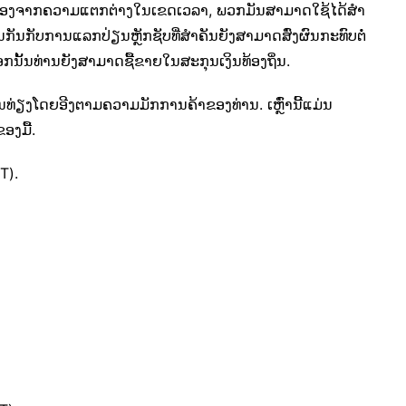
ເນື່ອງຈາກຄວາມແຕກຕ່າງໃນເຂດເວລາ, ພວກມັນສາມາດໃຊ້ໄດ້ສໍາ
ນກັນກັບການແລກປ່ຽນຫຼັກຊັບທີ່ສໍາຄັນຍັງສາມາດສົ່ງຜົນກະທົບຕໍ່
ນອກນັ້ນທ່ານຍັງສາມາດຊື້ຂາຍໃນສະກຸນເງິນທ້ອງຖິ່ນ.
ນ​ທ່ຽງ​ໂດຍ​ອີງ​ຕາມ​ຄວາມ​ມັກ​ການ​ຄ້າ​ຂອງ​ທ່ານ​. ເຫຼົ່ານີ້ແມ່ນ
ອງມື້.
T).