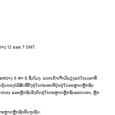
ວ່າງ 12 ແລະ 7 GMT.
ລະຫວ່າງ 6 ຫາ 8 ຊົ່ວໂມງ. ພວກເຂົາເຈົ້າມີພຽງແຕ່ໃນເວລາທີ່
ນຂອງບໍລິສັດທີ່ຕັ້ງຢູ່ໃນປະເທດຍີ່ປຸ່ນຢູ່ໃນຕະຫຼາດຫຼັກຊັບ
Sydney ແລະຫຼັກຊັບອັງກິດຢູ່ໃນຕະຫຼາດຫຼັກຊັບລອນດອນ, ຫຼັກ
ຼາດຫຼັກຊັບອື່ນໆເຊັ່ນ: