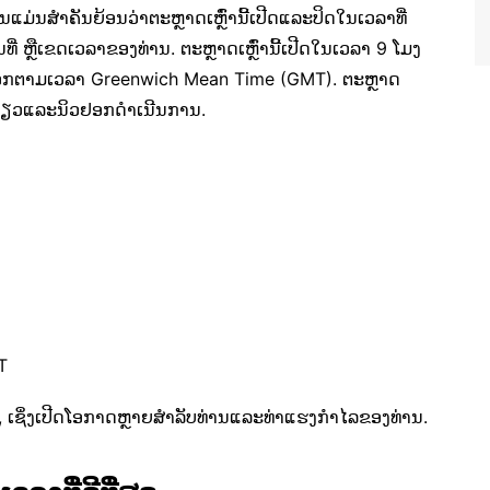
ມ່ນສໍາຄັນຍ້ອນວ່າຕະຫຼາດເຫຼົ່ານີ້ເປີດແລະປິດໃນເວລາທີ່
ີ່ ຫຼືເຂດເວລາຂອງທ່ານ. ຕະຫຼາດເຫຼົ່ານີ້ເປີດໃນເວລາ 9 ໂມງ
ວຢອກຕາມເວລາ Greenwich Mean Time (GMT). ຕະຫຼາດ
ກຽວແລະນິວຢອກດໍາເນີນການ.
T
, ເຊິ່ງເປີດໂອກາດຫຼາຍສໍາລັບທ່ານແລະທ່າແຮງກໍາໄລຂອງທ່ານ.