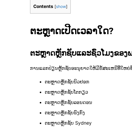
Contents
[
show
]
ຕະຫຼາດເປີດເວລາໃດ?
ຕະຫຼາດຫຼັກຊັບແລະຊົ່ວໂມງຂອງ
ການແລກປ່ຽນຫຼັກຊັບອະນຸຍາດໃຫ້ມີຂໍ້ສະເຫນີທີ່ໃຫຍ່ທີ່ສຸ
ຕະຫຼາດຫຼັກຊັບນິວຢອກ
ຕະຫຼາດຫຼັກຊັບໂຕກຽວ
ຕະຫຼາດຫຼັກຊັບລອນດອນ
ຕະຫຼາດຫຼັກຊັບຮົງກົງ
ຕະຫຼາດຫຼັກຊັບ Sydney