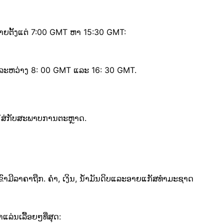
ື້ຂາຍຕັ້ງແຕ່ 7:00 GMT ຫາ 15:30 GMT:
ນລະຫວ່າງ 8: 00 GMT ແລະ 16: 30 GMT.
ຈໃສ່ກັບສະພາບການຕະຫຼາດ.
ົາມີລາຄາຖືກ. ຄໍາ, ເງິນ, ນ້ໍາມັນດິບແລະອາຍແກັສທໍາມະຊາດ
ລ່ນເລື້ອຍໆທີ່ສຸດ: