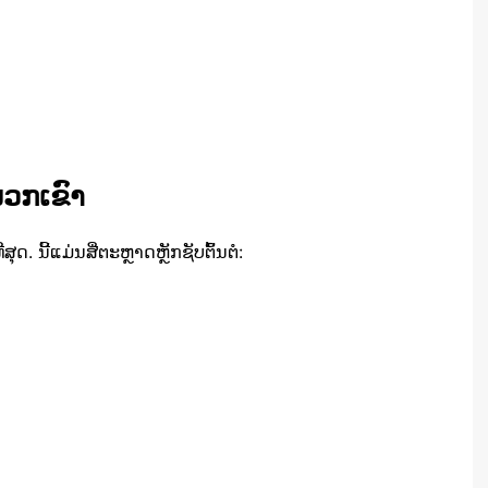
ພວກເຂົາ
ດ. ນີ້ແມ່ນສີ່ຕະຫຼາດຫຼັກຊັບຕົ້ນຕໍ: