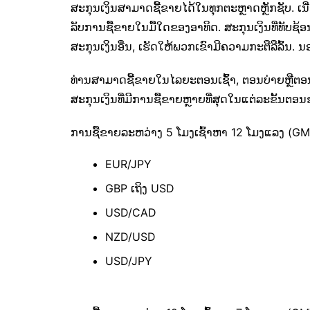
ສະກຸນເງິນສາມາດຊື້ຂາຍໄດ້ໃນທຸກຕະຫຼາດຫຼັກຊັບ. 
ລັບການຊື້ຂາຍໃນມື້ໃດຂອງອາທິດ. ສະກຸນເງິນທີ່ທັບຊ້ອ
ສະກຸນເງິນອື່ນ, ເຮັດໃຫ້ພວກເຂົາມີຄວາມກະຕືລືລົ້ນ. 
ທ່ານ​ສາ​ມາດ​ຊື້​ຂາຍ​ໃນ​ໄລ​ຍະ​ຕອນ​ເຊົ້າ​, ຕອນ​ບ່າຍ​ຫຼື​ຕອ
ສະກຸນເງິນທີ່ມີການຊື້ຂາຍຫຼາຍທີ່ສຸດໃນແຕ່ລະຂັ້ນຕອນຂ
ການຊື້ຂາຍລະຫວ່າງ 5 ໂມງເຊົ້າຫາ 12 ໂມງແລງ (GM
EUR/JPY
GBP ເຖິງ USD
USD/CAD
NZD/USD
USD/JPY