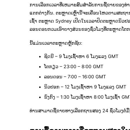
ການເລືອກເວລາທີ່ເຫມາະສົມສໍາລັບການຊື້ຂາຍຂອງທ່ານແ
ແຕກຕ່າງກັນ. ຕະຫຼາດເຫຼົ່ານີ້ຈະເຄື່ອນໄຫວຕາມສະຖານທ
ເຊົ້າ ຕະຫຼາດ Sydney ເປີດໃນເວລາປິດຕະຫຼາດນິ
ລອນດອນກວມເອົາບາງສ່ວນຂອງຊົ່ວໂມງທີ່ຕະຫຼາດໂຕ
ນີ້ແມ່ນເວລາຕະຫຼາດຫຼັກຊັບ:
ຊິດນີ – 9 ໂມງເຊົ້າຫາ 6 ໂມງແລງ GMT
ໂຕກຽວ – 23:00 – 8:00 GMT
ລອນດອນ – 7:00 – 16:00 GMT
ນິວຢອກ – 12 ໂມງເຊົ້າຫາ 9 ໂມງແລງ GMT
ຮົງກົງ – 1:30 ໂມງເຊົ້າຫາ 8:00 ໂມງເຊົ້າ GM
ທ່ານສາມາດຊື້ຂາຍທາງເລືອກຖານສອງ 24 ຊົ່ວໂມງຕໍ່ມື້