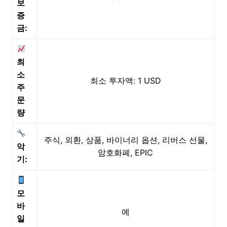
보
증
금:
최
소
최소 투자액: 1 USD
주
문
량
주식, 외환, 상품, 바이너리 옵션, 리버스 선물,
악
암호화폐, EPIC
기:
모
바
예
일