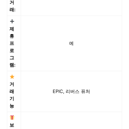
거
래:
제
휴
프
예
로
그
램:
거
래
EPIC, 리버스 퓨처
기
능
보