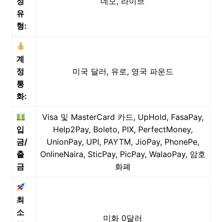
정
데모, 라이브
유
형:
계
정
미국 달러, 유로, 영국 파운드
통
화:
Visa 및 MasterCard 카드, UpHold, FasaPay,
입
Help2Pay, Boleto, PIX, PerfectMoney,
금/
UnionPay, UPI, PAYTM, JioPay, PhonePe,
출
OnlineNaira, SticPay, PicPay, WalaoPay, 암호
금
화폐
최
소
미화 0달러