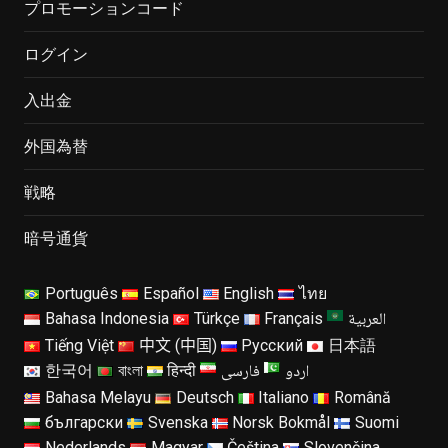
プロモーションコード
ログイン
入出金
外国為替
戦略
暗号通貨
Português
Español
English
ไทย
العربية
Bahasa Indonesia
Türkçe
Français
Tiếng Việt
中文 (中国)
Русский
日本語
اردو
فارسی
한국어
বাংলা
हिन्दी
Bahasa Melayu
Deutsch
Italiano
Română
български
Svenska
Norsk Bokmål
Suomi
Nederlands
Magyar
Čeština
Slovenčina