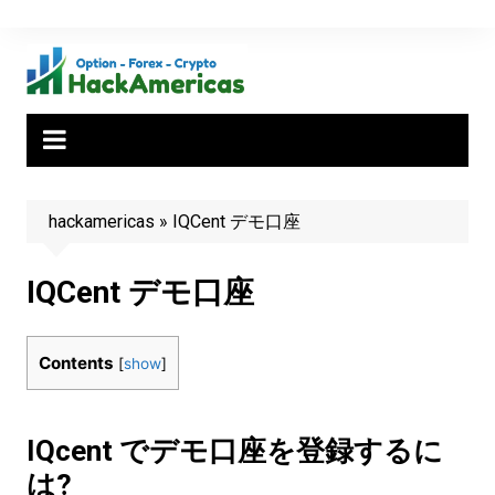
Skip
to
content
hackamericas
»
IQCent デモ口座
IQCent デモ口座
Contents
[
show
]
IQcent でデモ口座を登録するに
は?