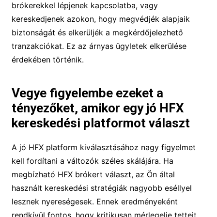
brókerekkel lépjenek kapcsolatba, vagy
kereskedjenek azokon, hogy megvédjék alapjaik
biztonságát és elkerüljék a megkérdőjelezhető
tranzakciókat. Ez az árnyas ügyletek elkerülése
érdekében történik.
Vegye figyelembe ezeket a
tényezőket, amikor egy jó HFX
kereskedési platformot választ
A jó HFX platform kiválasztásához nagy figyelmet
kell fordítani a változók széles skálájára. Ha
megbízható HFX brókert választ, az Ön által
használt kereskedési stratégiák nagyobb eséllyel
lesznek nyereségesek. Ennek eredményeként
rendkívül fontos, hogy kritikusan mérlegelje tetteit,