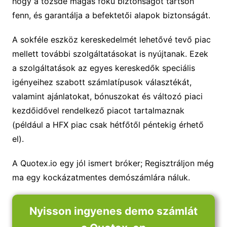
hogy a tőzsde magas fokú biztonságot tartson
fenn, és garantálja a befektetői alapok biztonságát.
A sokféle eszköz kereskedelmét lehetővé tevő piac
mellett további szolgáltatásokat is nyújtanak. Ezek
a szolgáltatások az egyes kereskedők speciális
igényeihez szabott számlatípusok választékát,
valamint ajánlatokat, bónuszokat és változó piaci
kezdőidővel rendelkező piacot tartalmaznak
(például a HFX piac csak hétfőtől péntekig érhető
el).
A Quotex.io egy jól ismert bróker; Regisztráljon még
ma egy kockázatmentes demószámlára náluk.
Nyisson ingyenes demo számlát