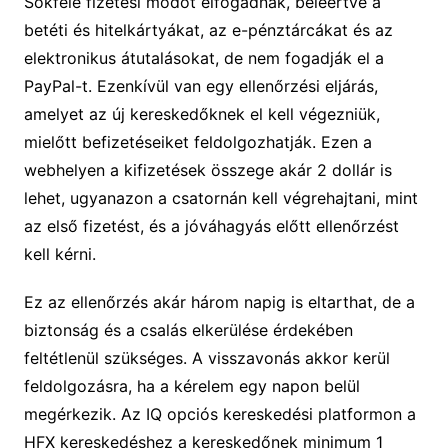
Sokféle fizetési módot elfogadnak, beleértve a
betéti és hitelkártyákat, az e-pénztárcákat és az
elektronikus átutalásokat, de nem fogadják el a
PayPal-t. Ezenkívül van egy ellenőrzési eljárás,
amelyet az új kereskedőknek el kell végezniük,
mielőtt befizetéseiket feldolgozhatják. Ezen a
webhelyen a kifizetések összege akár 2 dollár is
lehet, ugyanazon a csatornán kell végrehajtani, mint
az első fizetést, és a jóváhagyás előtt ellenőrzést
kell kérni.
Ez az ellenőrzés akár három napig is eltarthat, de a
biztonság és a csalás elkerülése érdekében
feltétlenül szükséges. A visszavonás akkor kerül
feldolgozásra, ha a kérelem egy napon belül
megérkezik. Az IQ opciós kereskedési platformon a
HFX kereskedéshez a kereskedőnek minimum 1