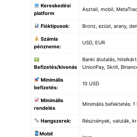
Kereskedési
Asztali, mobil, MetaTra
platform
Fióktípusok:
Bronz, ezüst, arany, d
Számla
USD, EUR
pénzneme:
Banki átutalás, hitelk
Befizetés/kivonás
UnionPay, Skrill, Binan
Minimális
10 USD
befizetés:
Minimális
Minimális befektetés: 
rendelés
Hangszerek:
Részvények, valuták, kr
Mobil