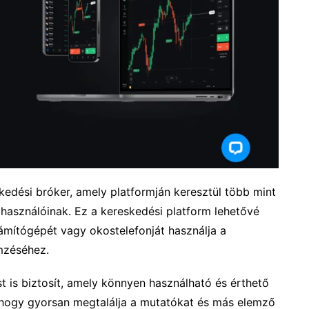
edési bróker, amely platformján keresztül több mint
használóinak. Ez a kereskedési platform lehetővé
zámítógépét vagy okostelefonját használja a
mzéséhez.
 is biztosít, amely könnyen használható és érthető
zi, hogy gyorsan megtalálja a mutatókat és más elemző