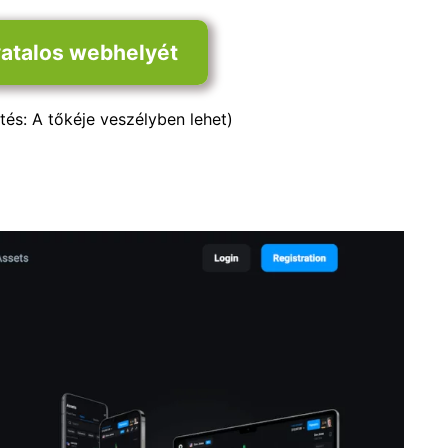
vatalos webhelyét
tés: A tőkéje veszélyben lehet)