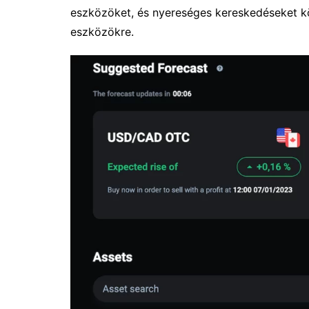
eszközöket, és nyereséges kereskedéseket k
eszközökre.