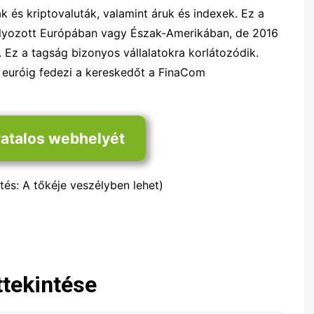
k és kriptovaluták, valamint áruk és indexek. Ez a
lyozott Európában vagy Észak-Amerikában, de 2016
 Ez a tagság bizonyos vállalatokra korlátozódik.
0 euróig fedezi a kereskedőt a FinaCom
vatalos webhelyét
tés: A tőkéje veszélyben lehet)
ttekintése