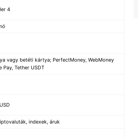
der 4
emó
ártya vagy betéti kártya; PerfectMoney, WebMoney
ce Pay, Tether USDT
1 USD
iptovaluták, indexek, áruk