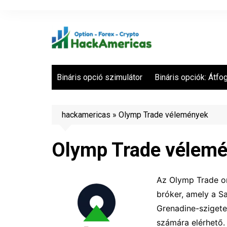
Skip
to
content
Bináris opció szimulátor
Bináris opciók: Átfo
hackamericas
»
Olymp Trade vélemények
Olymp Trade vélem
Az Olymp Trade on
bróker, amely a Sa
Grenadine-szigete
számára elérhető.