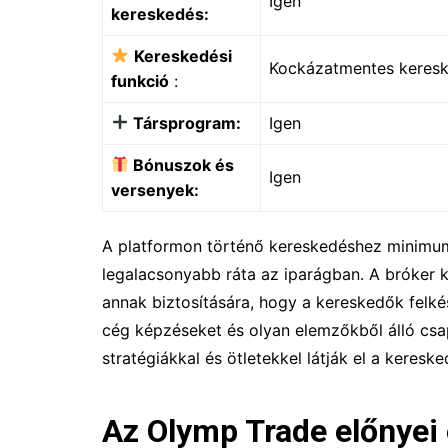
Igen
kereskedés:
Kereskedési
Kockázatmentes keres
funkció
:
Társprogram:
Igen
Bónuszok és
Igen
versenyek:
A platformon történő kereskedéshez minimum 
legalacsonyabb ráta az iparágban. A bróker ki
annak biztosítására, hogy a kereskedők felké
cég képzéseket és olyan elemzőkből álló csapa
stratégiákkal és ötletekkel látják el a kereske
Az Olymp Trade előnyei 