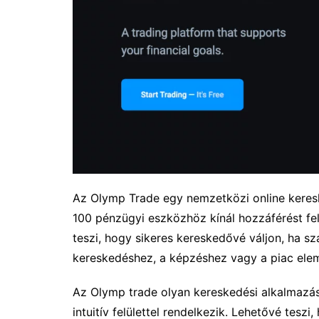
Az Olymp Trade egy nemzetközi online keresk
100 pénzügyi eszközhöz kínál hozzáférést fel
teszi, hogy sikeres kereskedővé váljon, ha s
kereskedéshez, a képzéshez vagy a piac ele
Az Olymp trade olyan kereskedési alkalmazást
intuitív felülettel rendelkezik. Lehetővé tes