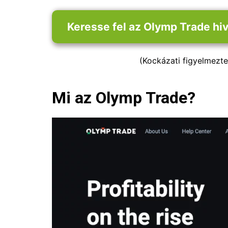
Keresse fel az Olymp Trade hi
(Kockázati figyelmezte
Mi az Olymp Trade?