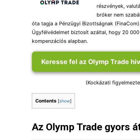
részvények, valutá
bróker nem szabá
óta tagja a Pénzügyi Bizottságnak (FinaCom).
Ügyfélvédelmet biztosít azáltal, hogy 20 00
kompenzációs alapban.
Keresse fel az Olymp Trade hi
(Kockázati figyelmezte
Contents
[
show
]
Az Olymp Trade gyors á