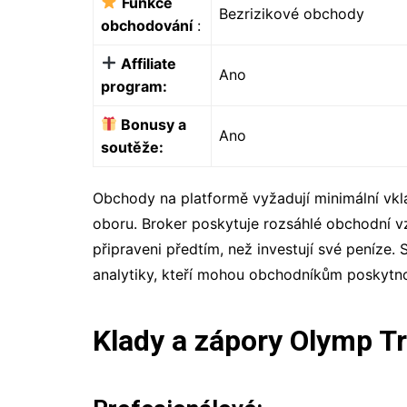
Funkce
Bezrizikové obchody
obchodování
:
Affiliate
Ano
program:
Bonusy a
Ano
soutěže:
Obchody na platformě vyžadují minimální vkl
oboru. Broker poskytuje rozsáhlé obchodní vzd
připraveni předtím, než investují své peníze. 
analytiky, kteří mohou obchodníkům poskytno
Klady a zápory Olymp T