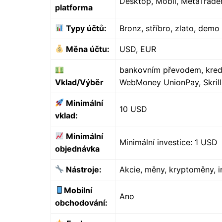
Desktop, Mobil, MetaTrade
platforma
Typy účtů:
Bronz, stříbro, zlato, demo
Měna účtu:
USD, EUR
bankovním převodem, kredi
Vklad/Výběr
WebMoney UnionPay, Skrill
Minimální
10 USD
vklad:
Minimální
Minimální investice: 1 USD
objednávka
Nástroje:
Akcie, měny, kryptoměny, 
Mobilní
Ano
obchodování: