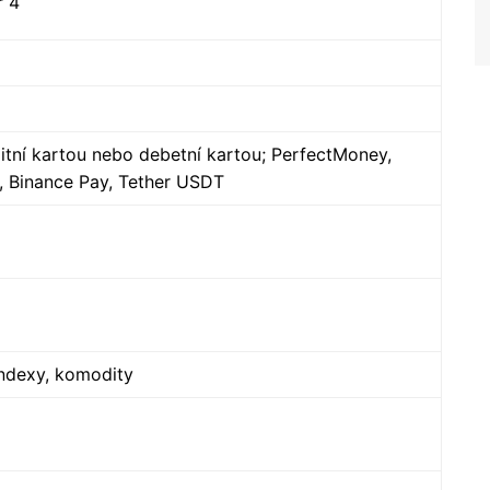
r 4
tní kartou nebo debetní kartou; PerfectMoney,
, Binance Pay, Tether USDT
indexy, komodity