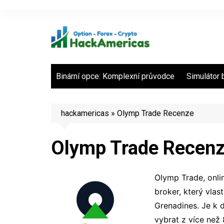
Skip
to
content
Binární opce: Komplexní průvodce
Simulátor 
hackamericas
»
Olymp Trade Recenze
Olymp Trade Recen
Olymp Trade, onlin
broker, který vlas
Grenadines. Je k d
vybrat z více než 