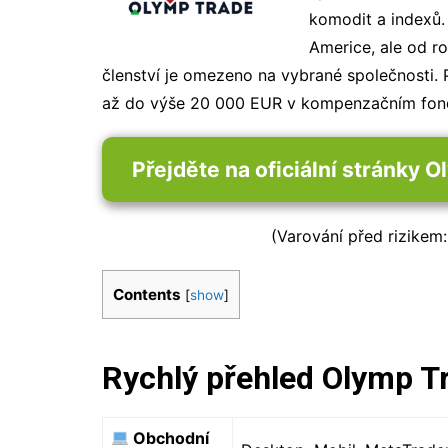
komodit a indexů.
Americe, ale od r
členství je omezeno na vybrané společnosti.
až do výše 20 000 EUR v kompenzačním fon
Přejděte na oficiální stránky 
(Varování před rizikem
Contents
[
show
]
Rychlý přehled Olymp T
Obchodní