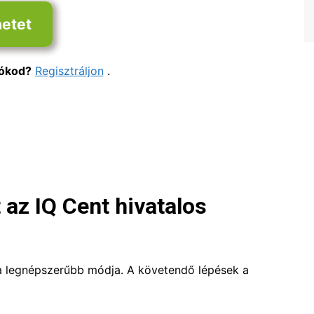
netet
iókod?
Regisztráljon
.
az IQ Cent hivatalos
a legnépszerűbb módja. A követendő lépések a