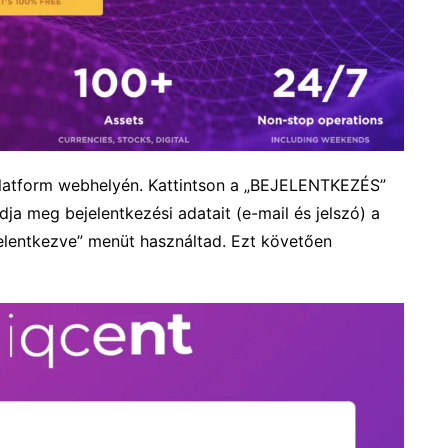
platform webhelyén. Kattintson a „BEJELENTKEZÉS”
ja meg bejelentkezési adatait (e-mail és jelszó) a
jelentkezve” menüt használtad. Ezt követően