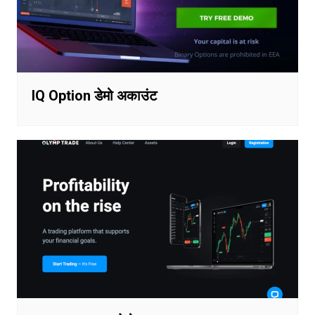
IQ Option डेमो अकाउंट