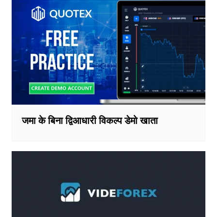
जमा के बिना द्विआधारी विकल्प डेमो खाता