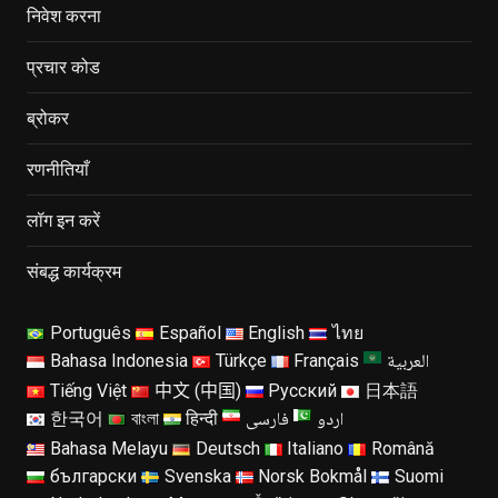
निवेश करना
प्रचार कोड
ब्रोकर
रणनीतियाँ
लॉग इन करें
संबद्ध कार्यक्रम
Português
Español
English
ไทย
العربية
Bahasa Indonesia
Türkçe
Français
Tiếng Việt
中文 (中国)
Русский
日本語
اردو
فارسی
한국어
বাংলা
हिन्दी
Bahasa Melayu
Deutsch
Italiano
Română
български
Svenska
Norsk Bokmål
Suomi