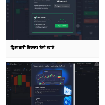
द्विआधारी विकल्प डेमो खाते