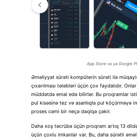
App Store və ya Google Pl
Əməliyyat sürəti kompüterin sürəti ilə müqayi
çıxarılması tələbləri üçün çox faydalıdır. Onla
müddətdə emal edə bilirlər. Bu proqramlar isti
pul kisəsinə tez və asanlıqla pul köçürməyə i
proses cəmi bir neçə dəqiqə çəkir.
Daha xoş təcrübə üçün proqram artıq 13 dildə i
üçün çoxlu imkanlar var. Bu, daha sürətli əməl