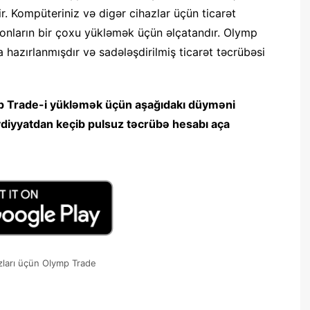
edir. Kompüteriniz və digər cihazlar üçün ticarət
 onların bir çoxu yükləmək üçün əlçatandır. Olymp
hazırlanmışdır və sadələşdirilmiş ticarət təcrübəsi
p Trade-i yükləmək üçün aşağıdakı düyməni
ydiyyatdan keçib pulsuz təcrübə hesabı aça
zları üçün Olymp Trade