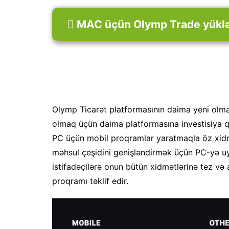
 MAC üçün Olymp Trade yükl
Olymp Ticarət platformasının daima yeni olmas
olmaq üçün daima platformasına investisiya qo
PC üçün mobil proqramlar yaratmaqla öz xidmə
məhsul çeşidini genişləndirmək üçün PC-yə uy
istifadəçilərə onun bütün xidmətlərinə tez və
proqramı təklif edir.