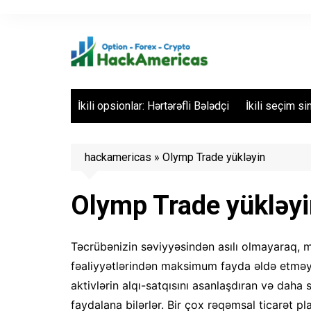
Skip
to
content
İkili opsionlar: Hərtərəfli Bələdçi
İkili seçim s
hackamericas
»
Olymp Trade yükləyin
Olymp Trade yükləyi
Təcrübənizin səviyyəsindən asılı olmayaraq, m
fəaliyyətlərindən maksimum fayda əldə etməyin
aktivlərin alqı-satqısını asanlaşdıran və daha
faydalana bilərlər. Bir çox rəqəmsal ticarət p