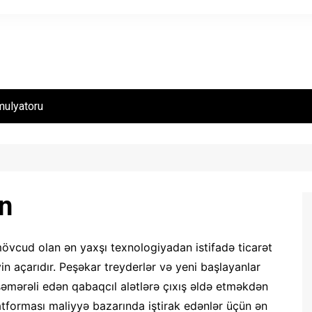
imulyatoru
n
övcud olan ən yaxşı texnologiyadan istifadə ticarət
 açarıdır. Peşəkar treyderlər və yeni başlayanlar
 səmərəli edən qabaqcıl alətlərə çıxış əldə etməkdən
latforması maliyyə bazarında iştirak edənlər üçün ən