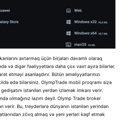
mkanlarını axtarmaq üçün birjaları davamlı olaraq
ə və digər fəaliyyətlərə daha çox vaxt ayıra bilərlər.
arət etməyi asanlaşdırır. Bütün əməliyyatlarınızı
ildə edə bilərsiniz. OlympTrade mobil proqramı sizə
 gedişatını istənilən yerdən izləmək imkanı verir.
ında olmağınız lazım deyil. Olymp Trade broker
 verir. Bu, treyderlərə dünyanın istənilən yerindən
tlarından zövq almaq və yeni yerləri kəşf etmək