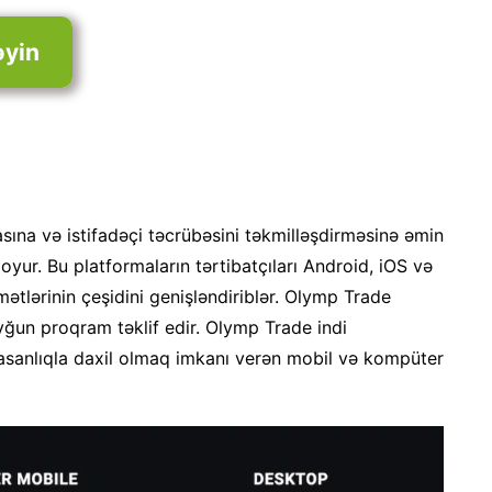
əyin
ına və istifadəçi təcrübəsini təkmilləşdirməsinə əmin
yur. Bu platformaların tərtibatçıları Android, iOS və
tlərinin çeşidini genişləndiriblər. Olymp Trade
ğun proqram təklif edir. Olymp Trade indi
 asanlıqla daxil olmaq imkanı verən mobil və kompüter