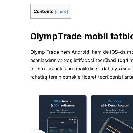
Contents
[
show
]
OlympTrade mobil tətbiq
Olymp Trade həm Android, həm də iOS-da mövc
asanlaşdırır və xoş istifadəçi təcrübəsi təqdi
bir çox üstünlüklərə malikdir. O, daha yaxşı əl
rahatlıq təmin etməklə ticarət təcrübənizi artır