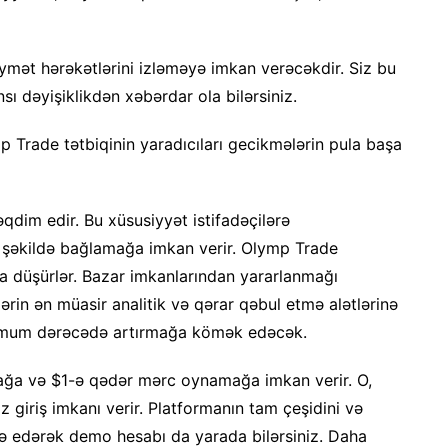
iymət hərəkətlərini izləməyə imkan verəcəkdir. Siz bu
sı dəyişiklikdən xəbərdar ola bilərsiniz.
mp Trade tətbiqinin yaradıcıları gecikmələrin pula başa
qdim edir. Bu xüsusiyyət istifadəçilərə
 şəkildə bağlamağa imkan verir. Olymp Trade
şa düşürlər. Bazar imkanlarından yararlanmağı
lərin ən müasir analitik və qərar qəbul etmə alətlərinə
aksimum dərəcədə artırmağa kömək edəcək.
ağa və $1-ə qədər mərc oynamağa imkan verir. O,
z giriş imkanı verir. Platformanın tam çeşidini və
də edərək demo hesabı da yarada bilərsiniz. Daha