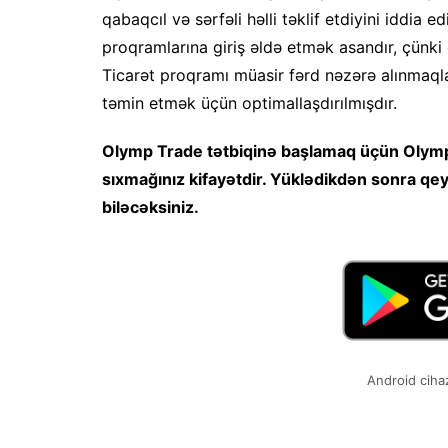
qabaqcıl və sərfəli həlli təklif etdiyini iddia 
proqramlarına giriş əldə etmək asandır, çünki
Ticarət proqramı müasir fərd nəzərə alınmaqla 
təmin etmək üçün optimallaşdırılmışdır.
Olymp Trade tətbiqinə başlamaq üçün Olym
sıxmağınız kifayətdir. Yüklədikdən sonra qe
biləcəksiniz.
Android ciha