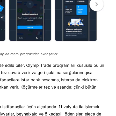
ay-də rəsmi proqramdan skrinşotlar
sə edilə bilər. Olymp Trade proqramları xüsusilə pulun
r tez cavab verir və geri çəkilmə sorğularını qısa
fadəçilərə istər bank hesabına, istərsə də elektron
mkan verir. Köçürmələr tez və asandır, çünki bütün
stifadəçilər üçün əlçatandır. 11 valyuta ilə işləmək
iyyatlar, beynəlxalq və ölkədaxili ödənişlər, eləcə də