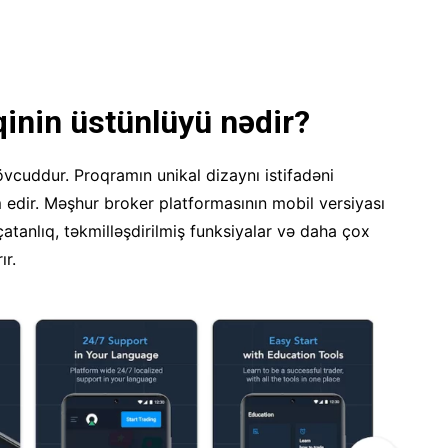
inin üstünlüyü nədir?
uddur. Proqramın unikal dizaynı istifadəni
m edir. Məşhur broker platformasının mobil versiyası
çatanlıq, təkmilləşdirilmiş funksiyalar və daha çox
ır.