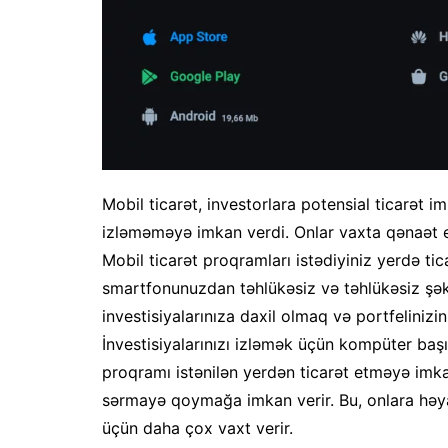
Mobil ticarət, investorlara potensial ticarət i
izləməməyə imkan verdi. Onlar vaxta qənaət ed
Mobil ticarət proqramları istədiyiniz yerdə tic
smartfonunuzdan təhlükəsiz və təhlükəsiz şək
investisiyalarınıza daxil olmaq və portfelinizin
İnvestisiyalarınızı izləmək üçün kompüter baş
proqramı istənilən yerdən ticarət etməyə imkan
sərmayə qoymağa imkan verir. Bu, onlara həya
üçün daha çox vaxt verir.