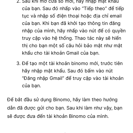
Sau khi mở cửa sổ mới, hãy nhập mật khẩu
của bạn. Sau đó nhấp vào “Tiếp theo” để tiếp
tục và nhập số điện thoại hoặc địa chỉ email
của bạn. Khi bạn đã khởi tạo thông tin đăng
nhập của mình, hãy nhấp vào nút để có quyền
truy cập vào hệ thống. Thao tác này sẽ hiển
thị cho bạn một số câu hỏi bảo mật như mật
khẩu cho tài khoản Gmail của bạn.
Để tạo một tài khoản binomo mới, trước tiên
hãy nhập mật khẩu. Sau đó bấm vào nút
“Đăng nhập Gmail” để truy cập vào tài khoản
của bạn.
Để bắt đầu sử dụng Binomo, hãy làm theo hướng
dẫn đã được gửi cho bạn. Sau khi làm như vậy, bạn
sẽ được đưa đến tài khoản Binomo của mình.