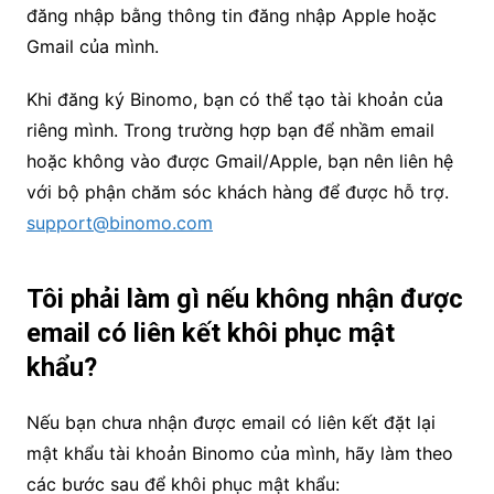
đăng nhập bằng thông tin đăng nhập Apple hoặc
Gmail của mình.
Khi đăng ký Binomo, bạn có thể tạo tài khoản của
riêng mình. Trong trường hợp bạn để nhầm email
hoặc không vào được Gmail/Apple, bạn nên liên hệ
với bộ phận chăm sóc khách hàng để được hỗ trợ.
support@binomo.com
Tôi phải làm gì nếu không nhận được
email có liên kết khôi phục mật
khẩu?
Nếu bạn chưa nhận được email có liên kết đặt lại
mật khẩu tài khoản Binomo của mình, hãy làm theo
các bước sau để khôi phục mật khẩu: