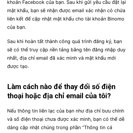
khoản Facebook của bạn. Sau khi gửi yêu cầu đặt lại
mật khẩu, bạn sẽ nhận được email xác nhận có chứa
liên kết để cập nhật mật khẩu cho tài khoản Binomo
của bạn.
Sau khi hoàn tất thành công quá trình đăng ký, bạn
sẽ có thể truy cập nền tảng bằng tên đăng nhập duy
nhất, địa chỉ email đã xác minh và mật khẩu mới
được tạo.
Làm cách nào để thay đổi số điện
thoại hoặc địa chỉ email của tôi?
Nếu thông tin liên lạc của bạn như địa chỉ bưu chính
và số điện thoại chưa được xác minh, bạn có thể dễ
dàng cập nhật chúng trong phần “Thông tin cá