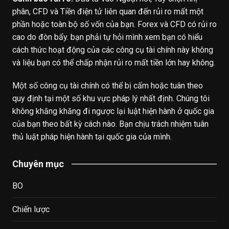
phân, CFD và Tiền điện tử liên quan đến rủi ro mất một
phần hoặc toàn bộ số vốn của bạn. Forex và CFD có rủi ro
cao do đòn bẩy. bạn phải tự hỏi mình xem bạn có hiểu
cách thức hoạt động của các công cụ tài chính này không
và liệu bạn có thể chấp nhận rủi ro mất tiền lớn hay không.
Một số công cụ tài chính có thể bị cấm hoặc tuân theo
quy định tại một số khu vực pháp lý nhất định. Chúng tôi
không khăng khăng đi ngược lại luật hiện hành ở quốc gia
của bạn theo bất kỳ cách nào. Bạn chịu trách nhiệm tuân
thủ luật pháp hiện hành tại quốc gia của mình.
Chuyên mục
BO
Chiến lược