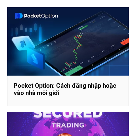
bài
viết
Pocket Option: Cách đăng nhập hoặc
vào nhà môi giới