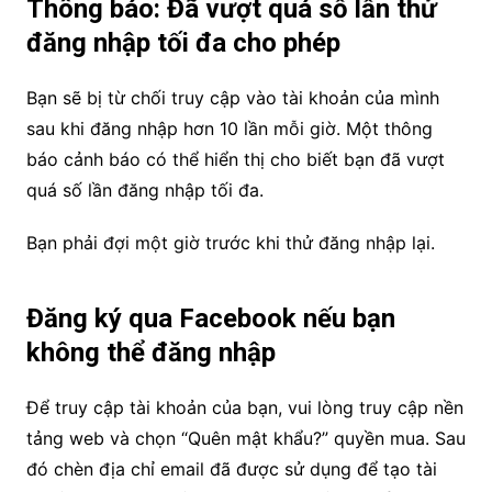
Thông báo: Đã vượt quá số lần thử
đăng nhập tối đa cho phép
Bạn sẽ bị từ chối truy cập vào tài khoản của mình
sau khi đăng nhập hơn 10 lần mỗi giờ. Một thông
báo cảnh báo có thể hiển thị cho biết bạn đã vượt
quá số lần đăng nhập tối đa.
Bạn phải đợi một giờ trước khi thử đăng nhập lại.
Đăng ký qua Facebook nếu bạn
không thể đăng nhập
Để truy cập tài khoản của bạn, vui lòng truy cập nền
tảng web và chọn “Quên mật khẩu?” quyền mua. Sau
đó chèn địa chỉ email đã được sử dụng để tạo tài