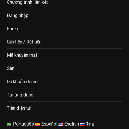
Chương trình liên kết
Đăng nhập
Forex
Gửi tiền / Rút tiền
Mã khuyến mại
Sàn
tài khoản demo
Tải ứng dụng
Tiền điện tử
Português
Español
English
ไทย